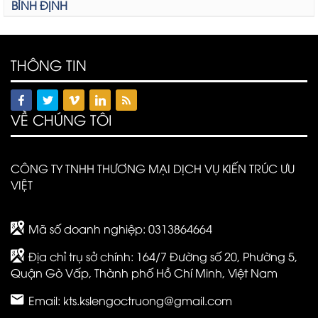
BÌNH ĐỊNH
THÔNG TIN
VỀ CHÚNG TÔI
CÔNG TY TNHH THƯƠNG MẠI DỊCH VỤ KIẾN TRÚC ƯU
VIỆT
Mã số doanh nghiệp: 0313864664
Địa chỉ trụ sở chính: 164/7 Đường số 20, Phường 5,
Quận Gò Vấp, Thành phố Hồ Chí Minh, Việt Nam
Email:
kts.kslengoctruong@gmail.com