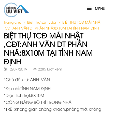
MENU
Trang chủ
›
Biệt thự sân vườn
›
BIỆT THỰ TCĐ MÁI NHẬT
,CĐT:ANH VĂN DT PHẦN NHÀ:8X10M TẠI TỈNH NAM ĐỊNH
BIỆT THỰ TCĐ MÁI NHẬT
,CĐT:ANH VĂN DT PHẦN
NHÀ:8X10M TẠI TỈNH NAM
ĐỊNH
12/07/2019
2285 lượt xem
*Chủ đầu tư: ANH VĂN
*Địa chỉ:TỈNH NAM ĐỊNH
*Diện tích trệt:8X10M
*CÔNG NĂNG BỐ TRÍ TRONG NHÀ:
*TRỆT:Không gian phòng khách,phòng thờ, không