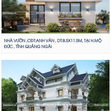
NHÀ VƯỜN ,CĐT:ANH VĂN , DT:8.5X11.5M, TẠI H.MỘ
ĐỨC , TỈNH QUẢNG NGÃI