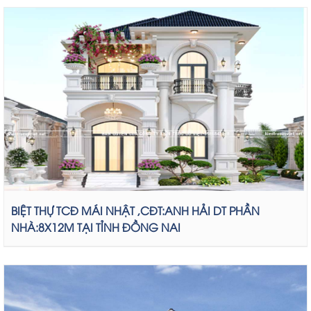
BIỆT THỰ TCĐ MÁI NHẬT ,CĐT:ANH HẢI DT PHẦN
NHÀ:8X12M TẠI TỈNH ĐỒNG NAI