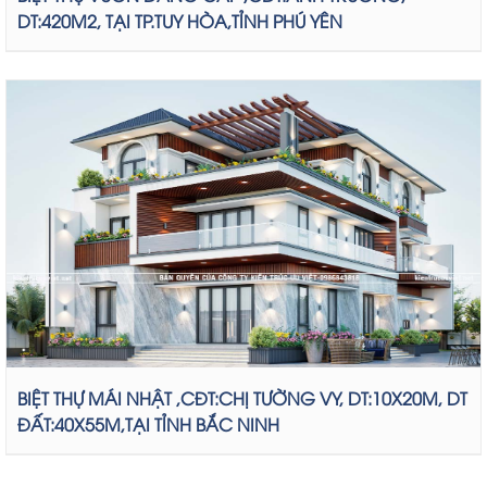
DT:420M2, TẠI TP.TUY HÒA,TỈNH PHÚ YÊN
BIỆT THỰ MÁI NHẬT ,CĐT:CHỊ TƯỜNG VY, DT:10X20M, DT
ĐẤT:40X55M,TẠI TỈNH BẮC NINH