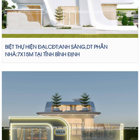
BIỆT THỰ HIỆN ĐẠI,CĐT:ANH SÁNG,DT PHẦN
NHÀ:7X15M TẠI TỈNH BÌNH ĐỊNH