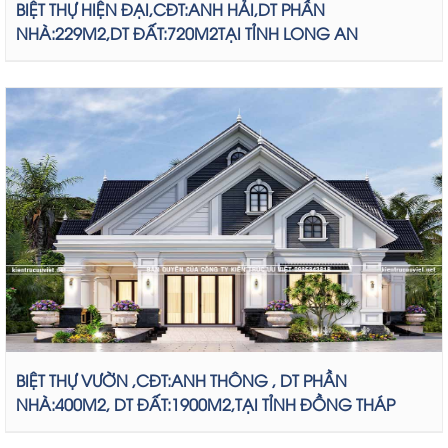
BIỆT THỰ HIỆN ĐẠI,CĐT:ANH HẢI,DT PHẦN
NHÀ:229M2,DT ĐẤT:720M2TẠI TỈNH LONG AN
BIỆT THỰ VƯỜN ,CĐT:ANH THÔNG , DT PHẦN
NHÀ:400M2, DT ĐẤT:1900M2,TẠI TỈNH ĐỒNG THÁP