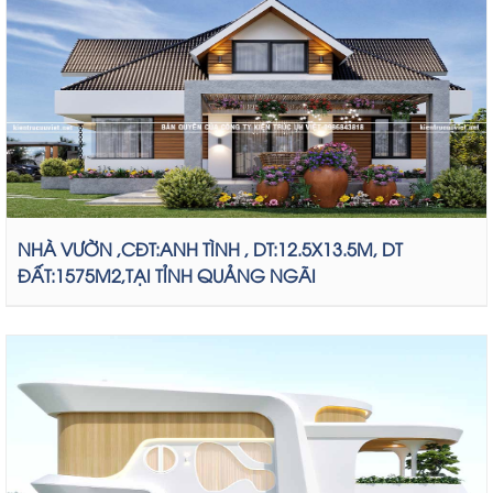
NHÀ VƯỜN ,CĐT:ANH TÌNH , DT:12.5X13.5M, DT
ĐẤT:1575M2,TẠI TỈNH QUẢNG NGÃI