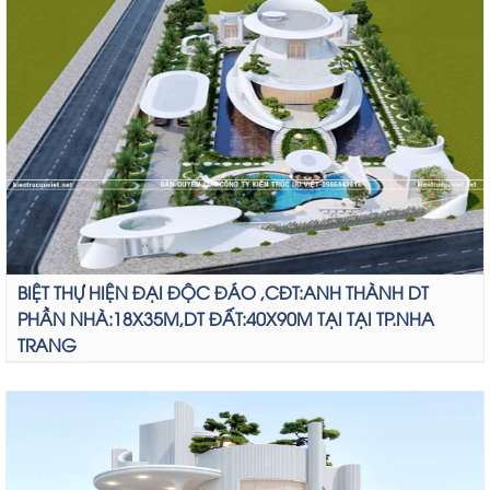
BIỆT THỰ HIỆN ĐẠI ĐỘC ĐÁO ,CĐT:ANH THÀNH DT
PHẦN NHÀ:18X35M,DT ĐẤT:40X90M TẠI TẠI TP.NHA
TRANG