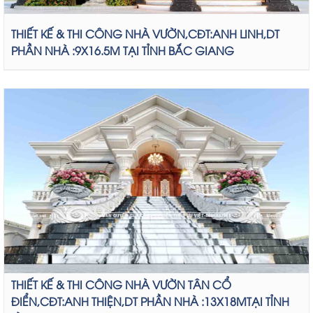
THIẾT KẾ & THI CÔNG NHÀ VƯỜN,CĐT:ANH LINH,DT
PHẦN NHÀ :9X16.5M TẠI TỈNH BẮC GIANG
THIẾT KẾ & THI CÔNG NHÀ VƯỜN TÂN CỔ
ĐIỂN,CĐT:ANH THIỆN,DT PHẦN NHÀ :13X18MTẠI TỈNH