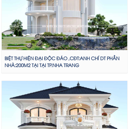
BIỆT THỰ HIỆN ĐẠI ĐỘC ĐÁO ,CĐT:ANH CHÍ DT PHẦN
NHÀ:200M2 TẠI TẠI TP.NHA TRANG