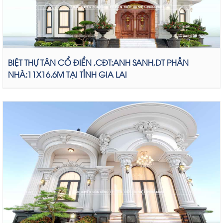
BIỆT THỰ TÂN CỔ ĐIỂN ,CĐT:ANH SANH,DT PHẦN
NHÀ:11X16.6M TẠI TỈNH GIA LAI