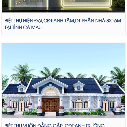
BIỆT THỰ HIỆN ĐẠI,CĐT:ANH TÂM,DT PHẦN NHÀ:8X16M
TẠI TỈNH CÀ MAU
BIỆT THỰ VƯỜN ĐẲNG CẤP ,CĐT:ANH TRƯỜNG,