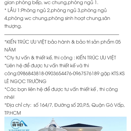
gian phòng bếp, wc chung,phòng ngủ 1.
* LẦU 1:Phòng ngủ 2,phòng ngủ 3,phòng ngủ
4,phòng wc chung,phòng sinh hoạt chung,sân
thượng.
————————————————————————–
*KIẾN TRÚC ƯU VIỆT bảo hành & bảo trì sản phẩm 05
NĂM
*
Cty tư vấn & thiết kế, thi công : KIẾN TRÚC ƯU VIỆT
*
Liên hệ để được tư vấn thiết kế và thi
công:0986843818-0903654476-0967576189 gặp KTS.KS
LÊ NGỌC TRƯỜNG
*
Các bạn liên hệ để được tư vấn thiết kế , thi công
nhé!
*Địa chỉ cty:
số 164/7, Đường số 20,P.5, Quận Gò Vấp,
TP.HCM