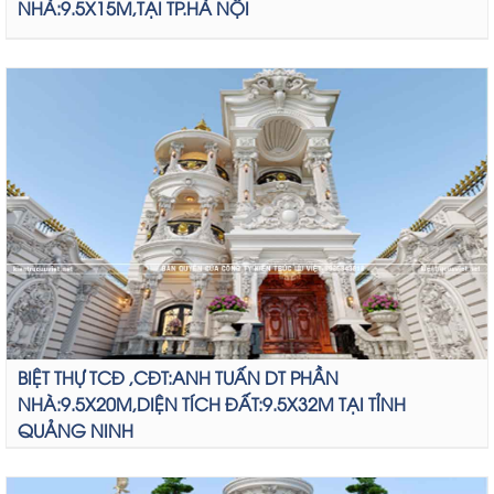
NHÀ:9.5X15M,TẠI TP.HÀ NỘI
BIỆT THỰ TCĐ ,CĐT:ANH TUẤN DT PHẦN
NHÀ:9.5X20M,DIỆN TÍCH ĐẤT:9.5X32M TẠI TỈNH
QUẢNG NINH