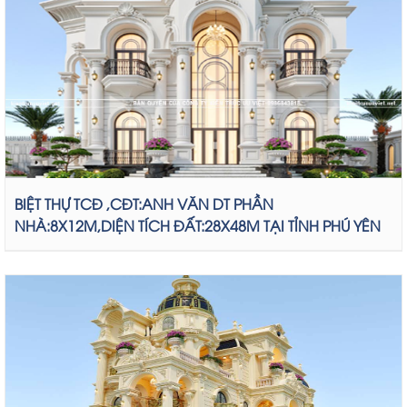
BIỆT THỰ TCĐ ,CĐT:ANH VĂN DT PHẦN
NHÀ:8X12M,DIỆN TÍCH ĐẤT:28X48M TẠI TỈNH PHÚ YÊN