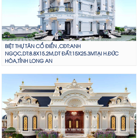
BIỆT THỰ TÂN CỔ ĐIỂN ,CĐT:ANH
NGỌC,DT:8.8X15.2M,DT ĐẤT:15X25.3MTẠI H.ĐỨC
HÒA,TỈNH LONG AN