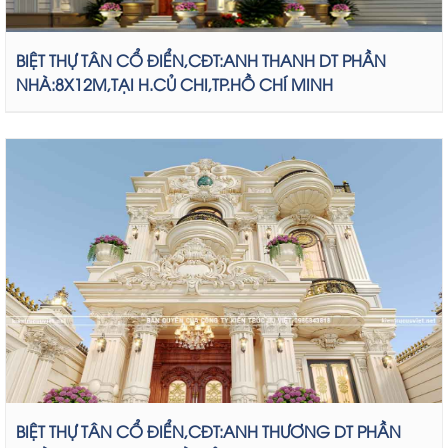
BIỆT THỰ TÂN CỔ ĐIỂN,CĐT:ANH THANH DT PHẦN
NHÀ:8X12M,TẠI H.CỦ CHI,TP.HỒ CHÍ MINH
BIỆT THỰ TÂN CỔ ĐIỂN,CĐT:ANH THƯƠNG DT PHẦN