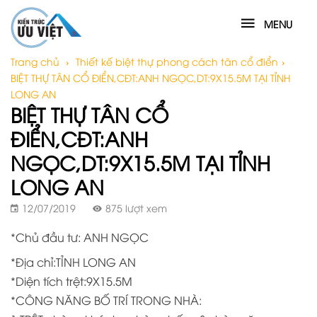
MENU
Trang chủ
›
Thiết kế biệt thự phong cách tân cổ điển
›
BIỆT THỰ TÂN CỔ ĐIỂN,CĐT:ANH NGỌC,DT:9X15.5M TẠI TỈNH
LONG AN
BIỆT THỰ TÂN CỔ
ĐIỂN,CĐT:ANH
NGỌC,DT:9X15.5M TẠI TỈNH
LONG AN
12/07/2019
875 lượt xem
*Chủ đầu tư: ANH NGỌC
*Địa chỉ:TỈNH LONG AN
*Diện tích trệt:9X15.5M
*CÔNG NĂNG BỐ TRÍ TRONG NHÀ: