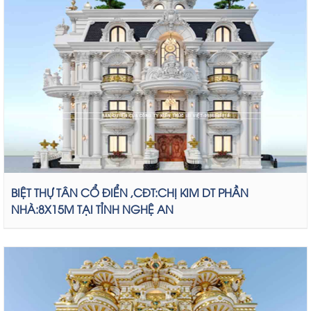
BIỆT THỰ TÂN CỔ ĐIỂN ,CĐT:CHỊ KIM DT PHẦN
NHÀ:8X15M TẠI TỈNH NGHỆ AN