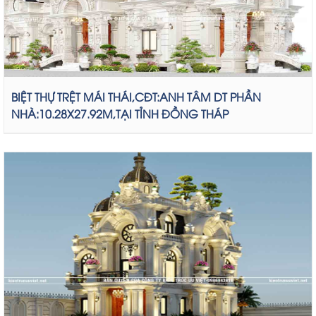
BIỆT THỰ TRỆT MÁI THÁI,CĐT:ANH TÂM DT PHẦN
NHÀ:10.28X27.92M,TẠI TỈNH ĐỒNG THÁP