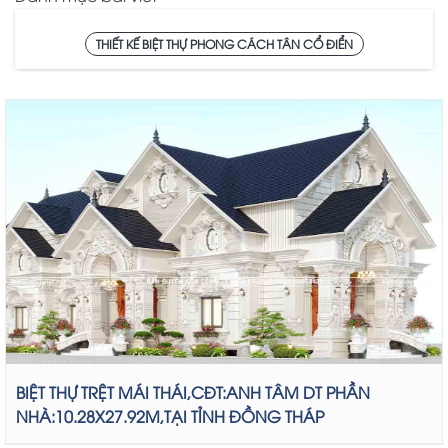
THIẾT KẾ BIỆT THỰ PHONG CÁCH TÂN CỔ ĐIỂN
BIỆT THỰ TRỆT MÁI THÁI,CĐT:ANH TÂM DT PHẦN
NHÀ:10.28X27.92M,TẠI TỈNH ĐỒNG THÁP