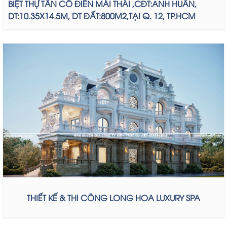
BIỆT THỰ TÂN CỔ ĐIỂN MÁI THÁI ,CĐT:ANH HUÂN,
DT:10.35X14.5M, DT ĐẤT:800M2,TẠI Q. 12, TP.HCM
THIẾT KẾ & THI CÔNG LONG HOA LUXURY SPA