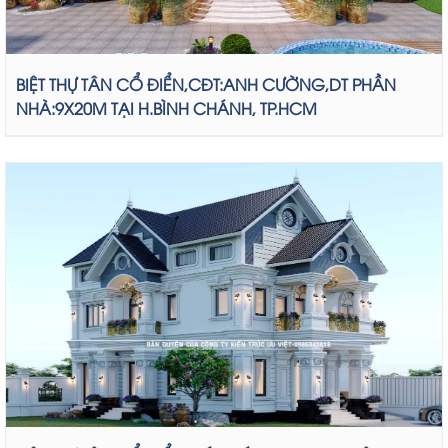
BIỆT THỰ TÂN CỔ ĐIỂN,CĐT:ANH CƯỜNG,DT PHẦN
NHÀ:9X20M TẠI H.BÌNH CHÁNH, TP.HCM