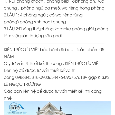
1.TRỆT:phòng khách , phòng bếp &phòng ăn, wc
chung , phòng ngủ ba mẹ& wc riêng trong phòng.
2.LẦU 1: 4 phòng ngủ ( có wc riêng từng
phòng),phòng sinh hoạt chung .
3.LẦU 2:Phòng thờ,phòng karaoke,phòng giặt,phòng
làm việc,sân thượng,sân phơi.
————————————————————————–
KIẾN TRÚC ƯU VIỆT bảo hành & bảo trì sản phẩm 05
NĂM
Cty tư vấn & thiết kế, thi công : KIẾN TRÚC ƯU VIỆT
Liên hệ để được tư vấn thiết kế và thi
công:0986843818-0903654476-0967576189 gặp KTS.KS
LÊ NGỌC TRƯỜNG
Các bạn liên hệ để được tư vấn thiết kế , thi công
nhé!