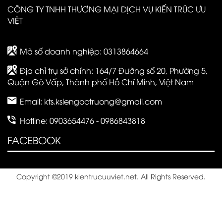
CÔNG TY TNHH THƯƠNG MẠI DỊCH VỤ KIẾN TRÚC ƯU
VIỆT
Mã số doanh nghiệp: 0313864664
Địa chỉ trụ sở chính: 164/7 Đường số 20, Phường 5,
Quận Gò Vấp, Thành phố Hồ Chí Minh, Việt Nam
Email:
kts.kslengoctruong@gmail.com
Hotline: 0903654476 - 0986843818
FACEBOOK
Copyright ©2019 kientrucuuviet.net. All Rights Reserved.