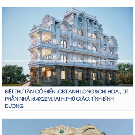
BIỆT THỰ TÂN CỔ ĐIỂN ,CĐT:ANH LONG&CHỊ HOA , DT
PHẦN NHÀ :8.4X22M,TẠI H.PHÚ GIÁO, TỈNH BÌNH
DƯƠNG