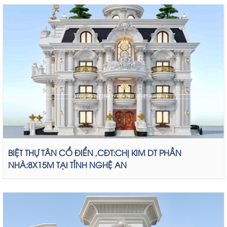
BIỆT THỰ TÂN CỔ ĐIỂN ,CĐT:CHỊ KIM DT PHẦN
NHÀ:8X15M TẠI TỈNH NGHỆ AN