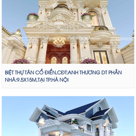
BIỆT THỰ TÂN CỔ ĐIỂN,CĐT:ANH THƯƠNG DT PHẦN
NHÀ:9.5X15M,TẠI TP.HÀ NỘI