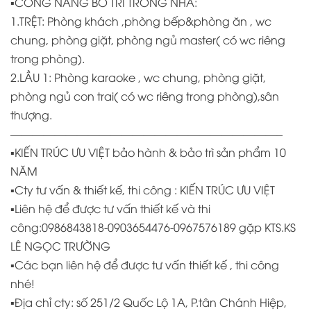
▪️CÔNG NĂNG BỐ TRÍ TRONG NHÀ:
1.TRỆT: Phòng khách ,phòng bếp&phòng ăn , wc
chung, phòng giặt, phòng ngủ master( có wc riêng
trong phòng).
2.LẦU 1: Phòng karaoke , wc chung, phòng giặt,
phòng ngủ con trai( có wc riêng trong phòng),sân
thượng.
————————————————————————–
▪️KIẾN TRÚC ƯU VIỆT bảo hành & bảo trì sản phẩm 10
NĂM
▪️Cty tư vấn & thiết kế, thi công : KIẾN TRÚC ƯU VIỆT
▪️Liên hệ để được tư vấn thiết kế và thi
công:0986843818-0903654476-0967576189 gặp KTS.KS
LÊ NGỌC TRƯỜNG
▪️Các bạn liên hệ để được tư vấn thiết kế , thi công
nhé!
▪️Địa chỉ cty:
số 251/2 Quốc Lộ 1A, P.tân Chánh Hiệp,