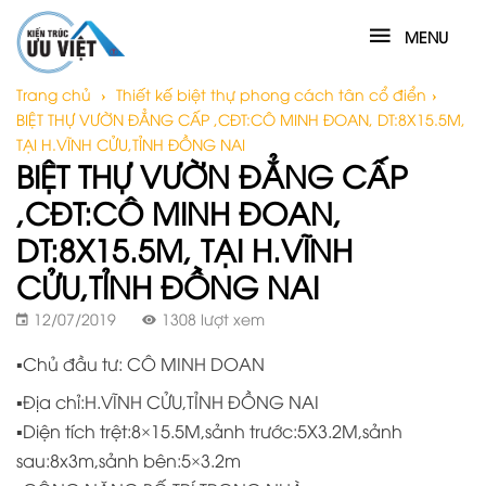
MENU
Trang chủ
›
Thiết kế biệt thự phong cách tân cổ điển
›
BIỆT THỰ VƯỜN ĐẲNG CẤP ,CĐT:CÔ MINH ĐOAN, DT:8X15.5M,
TẠI H.VĨNH CỬU,TỈNH ĐỒNG NAI
BIỆT THỰ VƯỜN ĐẲNG CẤP
,CĐT:CÔ MINH ĐOAN,
DT:8X15.5M, TẠI H.VĨNH
CỬU,TỈNH ĐỒNG NAI
12/07/2019
1308 lượt xem
▪️Chủ đầu tư: CÔ MINH DOAN
▪️Địa chỉ:H.VĨNH CỬU,TỈNH ĐỒNG NAI
▪️Diện tích trệt:8×15.5M,sảnh trước:5X3.2M,sảnh
sau:8x3m,sảnh bên:5×3.2m