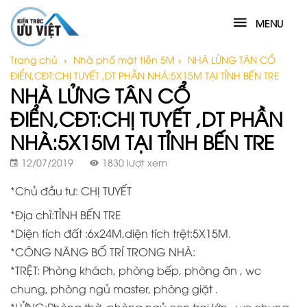
MENU
Trang chủ
›
Nhà phố mặt tiền 5M
›
NHÀ LỬNG TÂN CỔ
ĐIỂN,CĐT:CHỊ TUYẾT ,DT PHẦN NHÀ:5X15M TẠI TỈNH BẾN TRE
NHÀ LỬNG TÂN CỔ
ĐIỂN,CĐT:CHỊ TUYẾT ,DT PHẦN
NHÀ:5X15M TẠI TỈNH BẾN TRE
12/07/2019
1830 lượt xem
*Chủ đầu tư: CHỊ TUYẾT
*Địa chỉ:TỈNH BẾN TRE
*Diện tích đất :6x24M,diện tích trệt:5X15M.
*CÔNG NĂNG BỐ TRÍ TRONG NHÀ:
*TRỆT: Phòng khách, phòng bếp, phòng ăn , wc
chung, phòng ngủ master, phòng giặt .