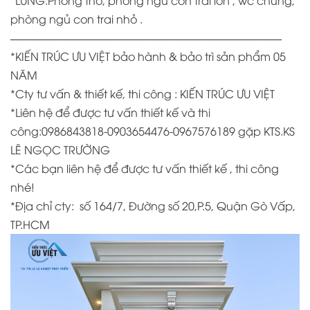
*LỬNG:Phòng thờ, phòng ngủ con trai lớn , wc chung,
phòng ngủ con trai nhỏ .
————————————————————————–
*KIẾN TRÚC ƯU VIỆT bảo hành & bảo trì sản phẩm 05
NĂM
*
Cty tư vấn & thiết kế, thi công : KIẾN TRÚC ƯU VIỆT
*
Liên hệ để được tư vấn thiết kế và thi
công:0986843818-0903654476-0967576189 gặp KTS.KS
LÊ NGỌC TRƯỜNG
*
Các bạn liên hệ để được tư vấn thiết kế , thi công
nhé!
*Địa chỉ cty:
số 164/7, Đường số 20,P.5, Quận Gò Vấp,
TP.HCM