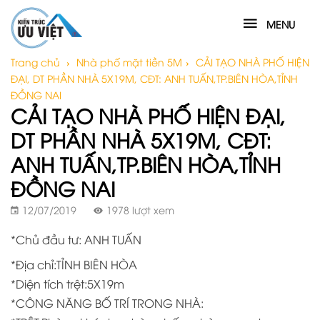
MENU
Trang chủ
›
Nhà phố mặt tiền 5M
›
CẢI TẠO NHÀ PHỐ HIỆN
ĐẠI, DT PHẦN NHÀ 5X19M, CĐT: ANH TUẤN,TP.BIÊN HÒA,TỈNH
ĐỒNG NAI
CẢI TẠO NHÀ PHỐ HIỆN ĐẠI,
DT PHẦN NHÀ 5X19M, CĐT:
ANH TUẤN,TP.BIÊN HÒA,TỈNH
ĐỒNG NAI
12/07/2019
1978 lượt xem
*Chủ đầu tư: ANH TUẤN
*Địa chỉ:TỈNH BIÊN HÒA
*Diện tích trệt:5X19m
*CÔNG NĂNG BỐ TRÍ TRONG NHÀ: