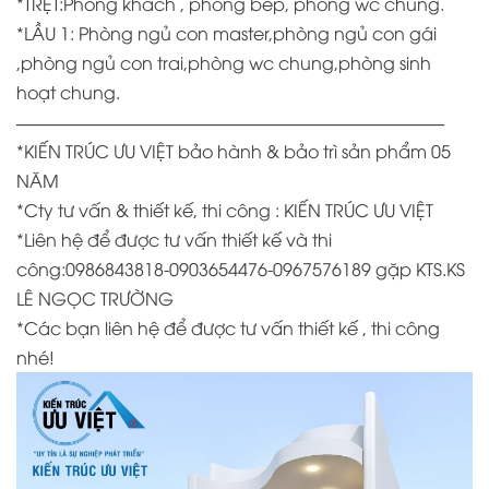
*TRỆT:Phòng khách , phòng bếp, phòng wc chung.
*LẦU 1: Phòng ngủ con master,phòng ngủ con gái
,phòng ngủ con trai,phòng wc chung,phòng sinh
hoạt chung.
————————————————————————–
*KIẾN TRÚC ƯU VIỆT bảo hành & bảo trì sản phẩm 05
NĂM
*
Cty tư vấn & thiết kế, thi công : KIẾN TRÚC ƯU VIỆT
*
Liên hệ để được tư vấn thiết kế và thi
công:0986843818-0903654476-0967576189 gặp KTS.KS
LÊ NGỌC TRƯỜNG
*
Các bạn liên hệ để được tư vấn thiết kế , thi công
nhé!