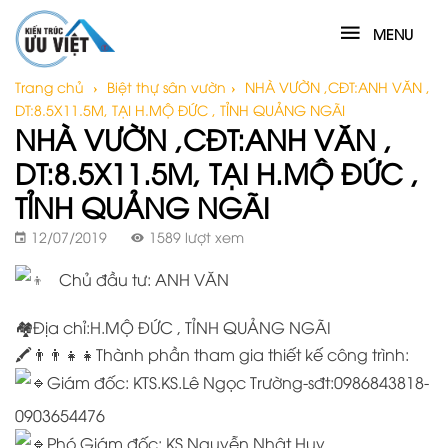
MENU
Trang chủ
›
Biệt thự sân vườn
›
NHÀ VƯỜN ,CĐT:ANH VĂN ,
DT:8.5X11.5M, TẠI H.MỘ ĐỨC , TỈNH QUẢNG NGÃI
NHÀ VƯỜN ,CĐT:ANH VĂN ,
DT:8.5X11.5M, TẠI H.MỘ ĐỨC ,
TỈNH QUẢNG NGÃI
12/07/2019
1589 lượt xem
Chủ đầu tư: ANH VĂN
🏘Địa chỉ:H.MỘ ĐỨC , TỈNH QUẢNG NGÃI
🖍👨‍👨‍👧‍👧Thành phần tham gia thiết kế công trình:
Giám đốc: KTS.KS.Lê Ngọc Trường-sđt:0986843818-
0903654476
Phó Giám đốc: KS.Nguyễn Nhật Huy