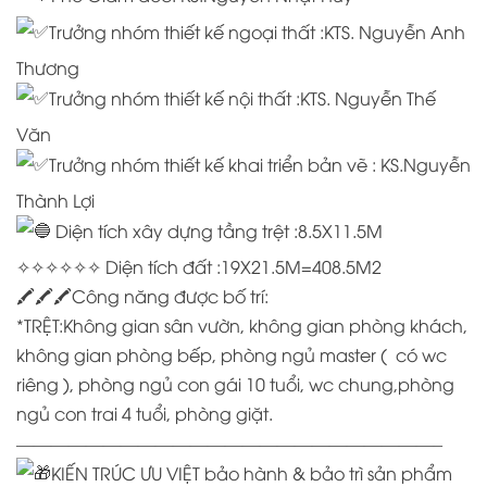
Trưởng nhóm thiết kế ngoại thất :KTS. Nguyễn Anh
Thương
Trưởng nhóm thiết kế nội thất :KTS. Nguyễn Thế
Văn
Trưởng nhóm thiết kế khai triển bản vẽ : KS.Nguyễn
Thành Lợi
Diện tích xây dựng tầng trệt :8.5X11.5M
✧✧✧✧✧✧ Diện tích đất :19X21.5M=408.5M2
🖍🖍🖍Công năng được bố trí:
*TRỆT:Không gian sân vườn, không gian phòng khách,
không gian phòng bếp, phòng ngủ master ( có wc
riêng ), phòng ngủ con gái 10 tuổi, wc chung,phòng
ngủ con trai 4 tuổi, phòng giặt.
————————————————————————–
KIẾN TRÚC ƯU VIỆT bảo hành & bảo trì sản phẩm