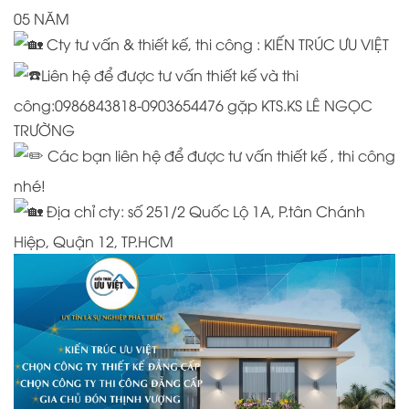
05 NĂM
Cty tư vấn & thiết kế, thi công : KIẾN TRÚC ƯU VIỆT
Liên hệ để được tư vấn thiết kế và thi
công:0986843818-0903654476 gặp KTS.KS LÊ NGỌC
TRƯỜNG
Các bạn liên hệ để được tư vấn thiết kế , thi công
nhé!
Địa chỉ cty: số 251/2 Quốc Lộ 1A, P.tân Chánh
Hiệp, Quận 12, TP.HCM