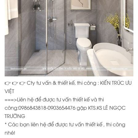
👉
👉
👉
Cty tư vấn & thiết kế, thi công : KIẾN TRÚC ƯU
VIỆT
===>Liên hệ để được tư vấn thiết kế và thi
công:0986843818-0903654476 gặp KTS.KS LÊ NGỌC
TRƯỜNG
* Các bạn liên hệ để được tư vấn thiết kế , thi công
nhé!