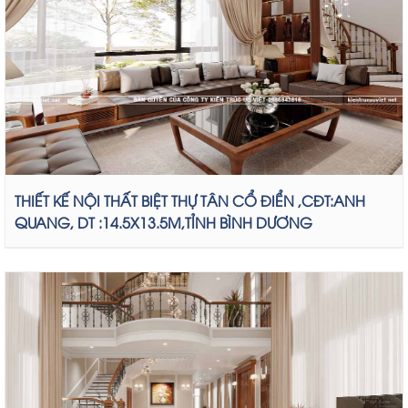
THIẾT KẾ NỘI THẤT BIỆT THỰ TÂN CỔ ĐIỂN ,CĐT:ANH
QUANG, DT :14.5X13.5M,TỈNH BÌNH DƯƠNG