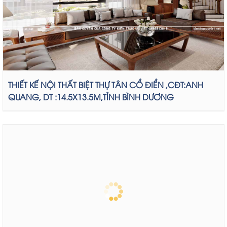
THIẾT KẾ NỘI THẤT BIỆT THỰ TÂN CỔ ĐIỂN ,CĐT:ANH
QUANG, DT :14.5X13.5M,TỈNH BÌNH DƯƠNG