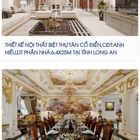
THIẾT KẾ NỘI THẤT BIỆT THỰ TÂN CỔ ĐIỂN,CĐT:ANH
HIẾU,DT PHẦN NHÀ:6.4X25M TẠI TỈNH LONG AN