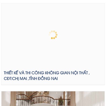
THIẾT KẾ VÀ THI CÔNG KHÔNG GIAN NỘI THẤT ,
CĐT:CHỊ MAI ,TỈNH ĐỒNG NAI