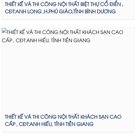
THIẾT KẾ VÀ THI CÔNG NỘI THẤT BIỆT THỰ CỔ ĐIỂN ,
CĐT:ANH LONG ,H.PHÚ GIÁO,TỈNH BÌNH DƯƠNG
THIẾT KẾ VÀ THI CÔNG NỘI THẤT KHÁCH SẠN CAO
CẤP , CĐT:ANH HIẾU, TỈNH TIỀN GIANG