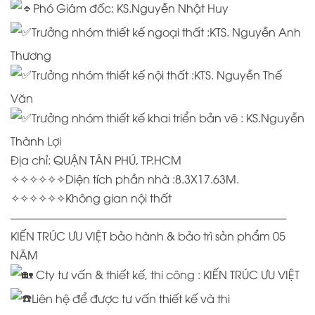
Phó Giám đốc: KS.Nguyễn Nhật Huy
Trưởng nhóm thiết kế ngoại thất :KTS. Nguyễn Anh
Thương
Trưởng nhóm thiết kế nội thất :KTS. Nguyễn Thế
Văn
Trưởng nhóm thiết kế khai triển bản vẽ : KS.Nguyễn
Thành Lợi
Địa chỉ: QUẬN TÂN PHÚ, TP.HCM
✧✧✧✧✧✧Diện tích phần nhà :8.3X17.63M.
✧✧✧✧✧✧Không gian nội thất
————————————————————————–
KIẾN TRÚC ƯU VIỆT bảo hành & bảo trì sản phẩm 05
NĂM
Cty tư vấn & thiết kế, thi công : KIẾN TRÚC ƯU VIỆT
Liên hệ để được tư vấn thiết kế và thi