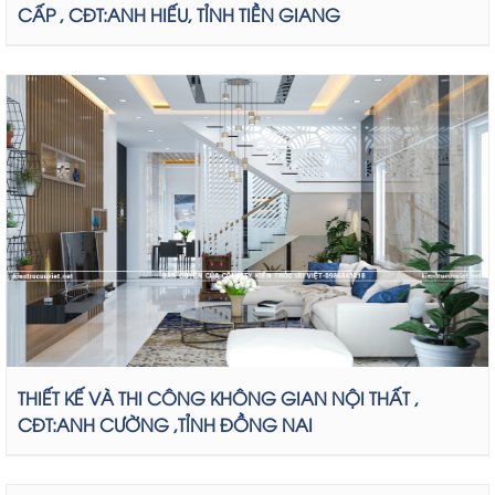
CẤP , CĐT:ANH HIẾU, TỈNH TIỀN GIANG
THIẾT KẾ VÀ THI CÔNG KHÔNG GIAN NỘI THẤT ,
CĐT:ANH CƯỜNG ,TỈNH ĐỒNG NAI