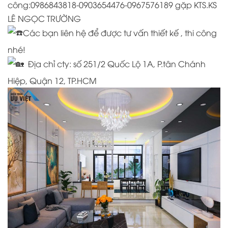
công:0986843818-0903654476-0967576189 gặp KTS.KS
LÊ NGỌC TRƯỜNG
Các bạn liên hệ để được tư vấn thiết kế , thi công
nhé!
Địa chỉ cty:
số 251/2 Quốc Lộ 1A, P.tân Chánh
Hiệp, Quận 12, TP.HCM