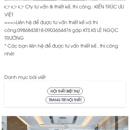
👉
👉
👉
Cty tư vấn & thiết kế, thi công : KIẾN TRÚC ƯU
VIỆT
===>Liên hệ để được tư vấn thiết kế và thi
công:0986843818-0903654476 gặp KTS.KS LÊ NGỌC
TRƯỜNG
* Các bạn liên hệ để được tư vấn thiết kế , thi công
nhé!
Danh mục bài viết
NỘI THẤT BIỆT THỰ
TRANG TRÍ NỘI THẤT