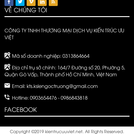
VỀ CHÚNG TÔI
CÔNG TY TNHH THƯƠNG MẠI DỊCH VỤ KIẾN TRÚC ƯU
VIỆT
Mã số doanh nghiệp: 0313864664
Địa chỉ trụ sở chính: 164/7 Đường số 20, Phường 5,
Quận Gò Vấp, Thành phố Hồ Chí Minh, Việt Nam
Email:
kts.kslengoctruong@gmail.com
Hotline: 0903654476 - 0986843818
FACEBOOK
Copyright ©2019 kientrucuuviet.net. All Rights Reserved.