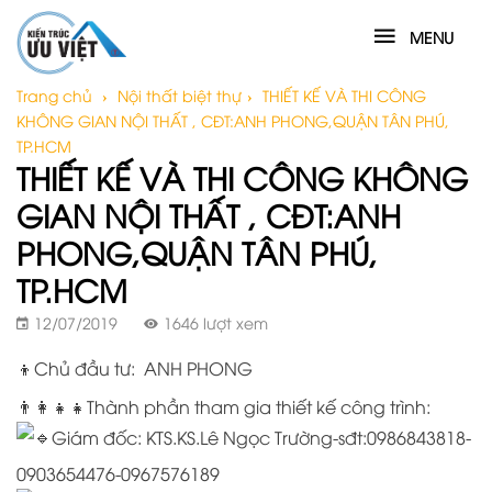
MENU
Trang chủ
›
Nội thất biệt thự
›
THIẾT KẾ VÀ THI CÔNG
KHÔNG GIAN NỘI THẤT , CĐT:ANH PHONG,QUẬN TÂN PHÚ,
TP.HCM
THIẾT KẾ VÀ THI CÔNG KHÔNG
GIAN NỘI THẤT , CĐT:ANH
PHONG,QUẬN TÂN PHÚ,
TP.HCM
12/07/2019
1646 lượt xem
👦Chủ đầu tư: ANH PHONG
👨‍👩‍👧‍👧Thành phần tham gia thiết kế công trình:
Giám đốc: KTS.KS.Lê Ngọc Trường-sđt:0986843818-
0903654476-0967576189