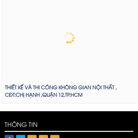
THIẾT KẾ VÀ THI CÔNG KHÔNG GIAN NỘI THẤT ,
CĐT:CHỊ HẠNH ,QUẬN 12,TP.HCM
THÔNG TIN