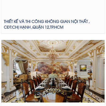
THIẾT KẾ VÀ THI CÔNG KHÔNG GIAN NỘI THẤT ,
CĐT:CHỊ HẠNH ,QUẬN 12,TP.HCM