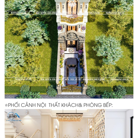
⭐PHỐI CẢNH NỘI THẤT KHÁCH& PHÒNG BẾP: