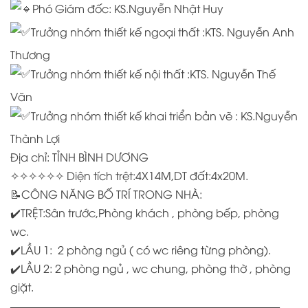
Phó Giám đốc: KS.Nguyễn Nhật Huy
Trưởng nhóm thiết kế ngoại thất :KTS. Nguyễn Anh
Thương
Trưởng nhóm thiết kế nội thất :KTS. Nguyễn Thế
Văn
Trưởng nhóm thiết kế khai triển bản vẽ : KS.Nguyễn
Thành Lợi
Địa chỉ: TỈNH BÌNH DƯƠNG
✧✧✧✧✧✧ Diện tích trệt:4X14M,DT đất:4x20M.
📝CÔNG NĂNG BỐ TRÍ TRONG NHÀ:
✔️TRỆT:Sân trước,Phòng khách , phòng bếp, phòng
wc.
✔️LẦU 1: 2 phòng ngủ ( có wc riêng từng phòng).
✔️LẦU 2: 2 phòng ngủ , wc chung, phòng thờ , phòng
giặt.
————————————————————————–