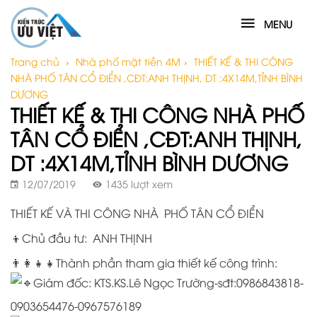
MENU
Trang chủ
›
Nhà phố mặt tiền 4M
›
THIẾT KẾ & THI CÔNG
NHÀ PHỐ TÂN CỔ ĐIỂN ,CĐT:ANH THỊNH, DT :4X14M,TỈNH BÌNH
DƯƠNG
THIẾT KẾ & THI CÔNG NHÀ PHỐ
TÂN CỔ ĐIỂN ,CĐT:ANH THỊNH,
DT :4X14M,TỈNH BÌNH DƯƠNG
12/07/2019
1435 lượt xem
THIẾT KẾ VÀ THI CÔNG NHÀ PHỐ TÂN CỔ ĐIỂN
👦Chủ đầu tư: ANH THỊNH
👨‍👩‍👧‍👧Thành phần tham gia thiết kế công trình:
Giám đốc: KTS.KS.Lê Ngọc Trường-sđt:0986843818-
0903654476-0967576189