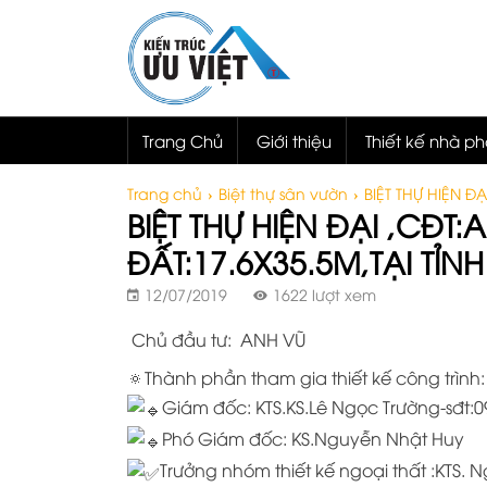
Trang Chủ
Giới thiệu
Thiết kế nhà p
Trang chủ
›
Biệt thự sân vườn
›
BIỆT THỰ HIỆN Đ
BIỆT THỰ HIỆN ĐẠI ,CĐT
ĐẤT:17.6X35.5M,TẠI TỈ
12/07/2019
1622 lượt xem
Chủ đầu tư: ANH VŨ
🔅Thành phần tham gia thiết kế công trình:
Giám đốc: KTS.KS.Lê Ngọc Trường-sđt:
Phó Giám đốc: KS.Nguyễn Nhật Huy
Trưởng nhóm thiết kế ngoại thất :KTS.