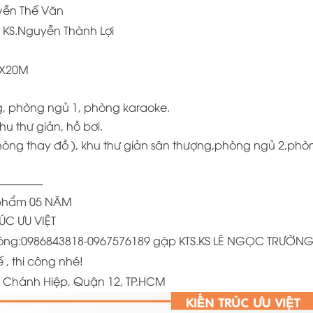
uyễn Thế Văn
 : KS.Nguyễn Thành Lợi
12X20M
, phòng ngủ 1, phòng karaoke.
u thư giản, hồ bơi.
òng thay đồ ), khu thư giản sân thượng,phòng ngủ 2,phò
———–
n phẩm 05 NĂM
RÚC ƯU VIỆT
hi công:0986843818-0967576189 gặp KTS.KS LÊ NGỌC TRƯỜN
 , thi công nhé!
n Chánh Hiệp, Quận 12, TP.HCM