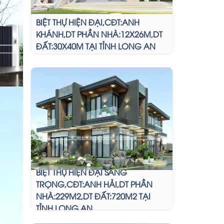
BIỆT THỰ HIỆN ĐẠI,CĐT:ANH
KHÁNH,DT PHẦN NHÀ:12X26M,DT
ĐẤT:30X40M TẠI TỈNH LONG AN
BIỆT THỰ HIỆN ĐẠI SANG
TRỌNG,CĐT:ANH HẢI,DT PHẦN
NHÀ:229M2,DT ĐẤT:720M2 TẠI
TỈNH LONG AN