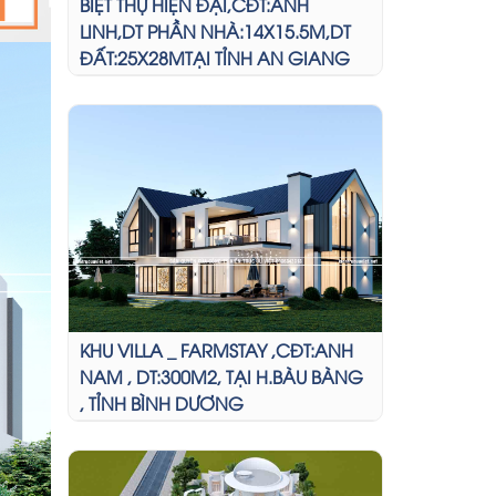
BIỆT THỰ HIỆN ĐẠI,CĐT:ANH
LINH,DT PHẦN NHÀ:14X15.5M,DT
ĐẤT:25X28MTẠI TỈNH AN GIANG
KHU VILLA _ FARMSTAY ,CĐT:ANH
NAM , DT:300M2, TẠI H.BÀU BÀNG
, TỈNH BÌNH DƯƠNG