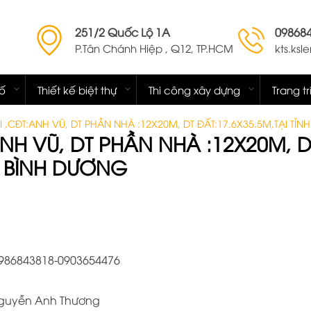
251/2 Quốc Lộ 1A
09868
P.Tân Chánh Hiệp , Q12, TP.HCM
kts.ks
hố
Thiết kế biệt thự
Thi công xây dựng
Trang tr
ẠI ,CĐT:ANH VŨ, DT PHẦN NHÀ :12X20M, DT ĐẤT:17.6X35.5M,TẠI TỈ
:ANH VŨ, DT PHẦN NHÀ :12X20M, D
NH BÌNH DƯƠNG
0986843818-0903654476
 Nguyễn Anh Thương