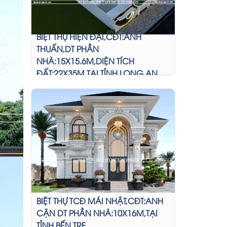
BIỆT THỰ HIỆN ĐẠI,CĐT:ANH
THUẤN,DT PHẦN
NHÀ:15X15.6M,DIỆN TÍCH
ĐẤT:22X35M TẠI TỈNH LONG AN
BIỆT THỰ TCĐ MÁI NHẬT,CĐT:ANH
CẬN DT PHẦN NHÀ:10X16M,TẠI
TỈNH BẾN TRE