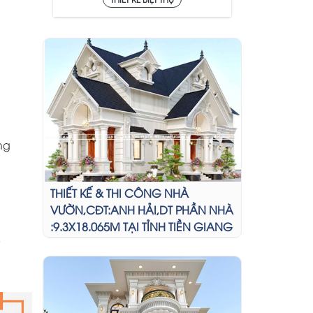
ng
THIẾT KẾ & THI CÔNG NHÀ
VƯỜN,CĐT:ANH HẢI,DT PHẦN NHÀ
:9.3X18.065M TẠI TỈNH TIỀN GIANG
G