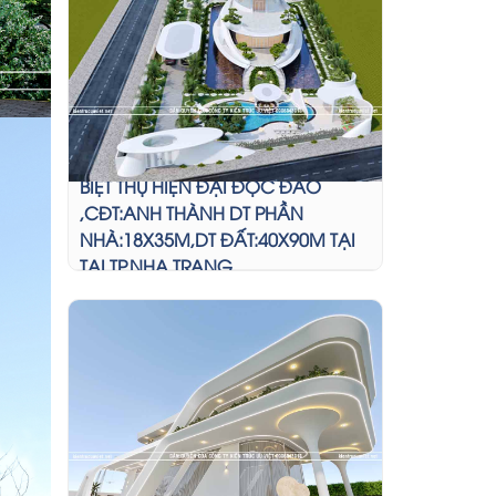
BIỆT THỰ HIỆN ĐẠI ĐỘC ĐÁO
,CĐT:ANH THÀNH DT PHẦN
NHÀ:18X35M,DT ĐẤT:40X90M TẠI
TẠI TP.NHA TRANG