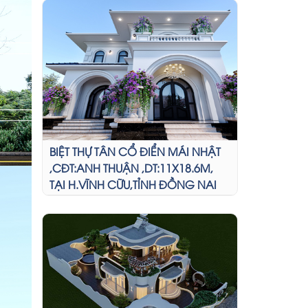
BIỆT THỰ TÂN CỔ ĐIỂN MÁI NHẬT
,CĐT:ANH THUẬN ,DT:11X18.6M,
TẠI H.VĨNH CỮU,TỈNH ĐỒNG NAI