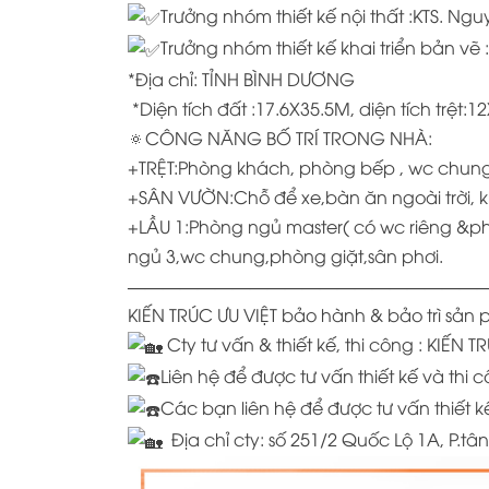
Trưởng nhóm thiết kế nội thất :KTS. Ng
Trưởng nhóm thiết kế khai triển bản vẽ
*Địa chỉ: TỈNH BÌNH DƯƠNG
*Diện tích đất :17.6X35.5M, diện tích trệt:
🔅CÔNG NĂNG BỐ TRÍ TRONG NHÀ:
+TRỆT:Phòng khách, phòng bếp , wc chung
+SÂN VƯỜN:Chỗ để xe,bàn ăn ngoài trời, kh
+LẦU 1:Phòng ngủ master( có wc riêng &ph
ngủ 3,wc chung,phòng giặt,sân phơi.
—————————————————————
KIẾN TRÚC ƯU VIỆT bảo hành & bảo trì sả
Cty tư vấn & thiết kế, thi công : KIẾN T
Liên hệ để được tư vấn thiết kế và t
Các bạn liên hệ để được tư vấn thiết kế
Địa chỉ cty:
số 251/2 Quốc Lộ 1A, P.tâ