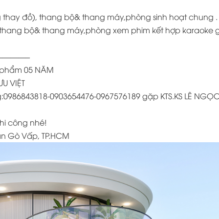
 thay đồ), thang bộ& thang máy,phòng sinh hoạt chung .
, thang bộ& thang máy,phòng xem phim kết hợp karaoke 
———–
ản phẩm 05 NĂM
ƯU VIỆT
công:0986843818-0903654476-0967576189 gặp KTS.KS LÊ NGỌ
thi công nhé!
uận Gò Vấp, TP.HCM