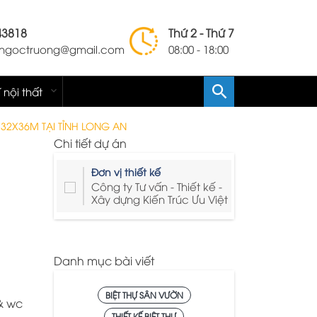
43818
Thứ 2 - Thứ 7
lengoctruong@gmail.com
08:00 - 18:00
í nội thất
:32X36M TẠI TỈNH LONG AN
Chi tiết dự án
Đơn vị thiết kế
Công ty Tư vấn - Thiết kế -
Xây dựng Kiến Trúc Ưu Việt
Danh mục bài viết
BIỆT THỰ SÂN VƯỜN
& wc
THIẾT KẾ BIỆT THỰ