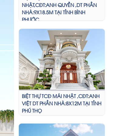
NHẬT,CĐT:ANH QUYỀN ,DT PHẦN
NHÀ:9X18.5M TẠI TỈNH BÌNH
PHƯỚC
BIỆT THỰ TCĐ MÁI NHẬT ,CĐT:ANH
VIỆT DT PHẦN NHÀ:8X12M TẠI TỈNH
PHÚ THỌ