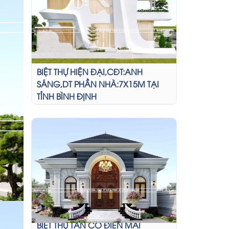
BIỆT THỰ HIỆN ĐẠI,CĐT:ANH
SÁNG,DT PHẦN NHÀ:7X15M TẠI
TỈNH BÌNH ĐỊNH
BIỆT THỰ TÂN CỔ ĐIỂN MÁI