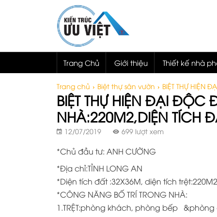
Trang Chủ
Giới thiệu
Thiết kế nhà p
Trang chủ
›
Biệt thự sân vườn
›
BIỆT THỰ HIỆN 
BIỆT THỰ HIỆN ĐẠI ĐỘ
NHÀ:220M2,DIỆN TÍCH Đ
12/07/2019
699 lượt xem
*Chủ đầu tư: ANH CƯỜNG
*Địa chỉ:TỈNH LONG AN
*Diện tích đất :32X36M, diện tích trệt:220M2
*CÔNG NĂNG BỐ TRÍ TRONG NHÀ:
1.TRỆT:phòng khách, phòng bếp &phòng 