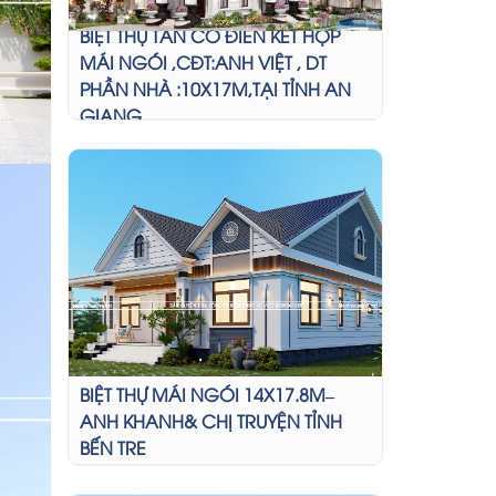
BIỆT THỰ TÂN CỔ ĐIỂN KẾT HỢP
MÁI NGÓI ,CĐT:ANH VIỆT , DT
PHẦN NHÀ :10X17M,TẠI TỈNH AN
GIANG
BIỆT THỰ MÁI NGÓI 14X17.8M–
ANH KHANH& CHỊ TRUYỆN TỈNH
BẾN TRE