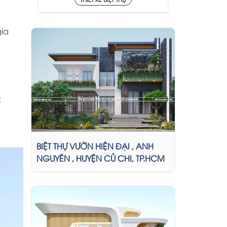
gia
C
BIỆT THỰ VƯỜN HIỆN ĐẠI , ANH
NGUYÊN , HUYỆN CỦ CHI, TP.HCM