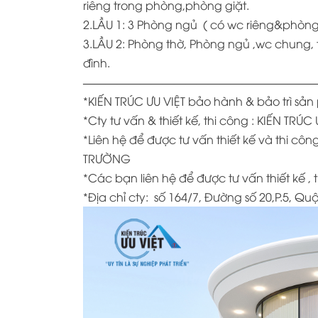
riêng trong phòng,phòng giặt.
2.LẦU 1: 3 Phòng ngủ ( có wc riêng&phòng
3.LẦU 2: Phòng thờ, Phòng ngủ ,wc chung
đình.
—————————————————————
*KIẾN TRÚC ƯU VIỆT bảo hành & bảo trì s
*
Cty tư vấn & thiết kế, thi công : KIẾN TRÚC 
*
Liên hệ để được tư vấn thiết kế và thi 
TRƯỜNG
*
Các bạn liên hệ để được tư vấn thiết kế , 
*Địa chỉ cty:
số 164/7, Đường số 20,P.5, Q