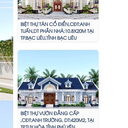
BIỆT THỰ TÂN CỔ ĐIỂN,CĐT:ANH
TUẤN,DT PHẦN NHÀ:10.8X20M TẠI
TP.BẠC LIÊU,TỈNH BẠC LIÊU
BIỆT THỰ VƯỜN ĐẲNG CẤP
,CĐT:ANH TRƯỜNG, DT:420M2, TẠI
TP.TUY HÒA,TỈNH PHÚ YÊN