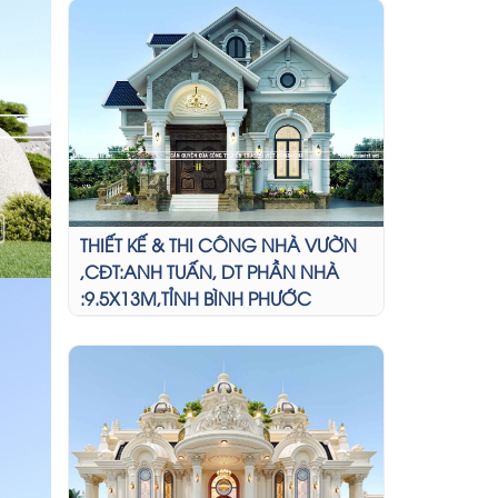
THIẾT KẾ & THI CÔNG NHÀ VƯỜN
,CĐT:ANH TUẤN, DT PHẦN NHÀ
:9.5X13M,TỈNH BÌNH PHƯỚC