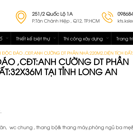
251/2 Quốc Lộ 1A
09868
P.Tân Chánh Hiệp , Q12, TP.HCM
kts.ks
hố
Thiết kế biệt thự
Thi công xây dựng
Trang tr
ĐẠI ĐỘC ĐÁO ,CĐT:ANH CƯỜNG DT PHẦN NHÀ:220M2,DIỆN TÍCH ĐẤT
C ĐÁO ,CĐT:ANH CƯỜNG DT PHẦN
ẤT:32X36M TẠI TỈNH LONG AN
.
ăn, wc chung , thang bộ& thang máy,phòng ngủ ba mẹ