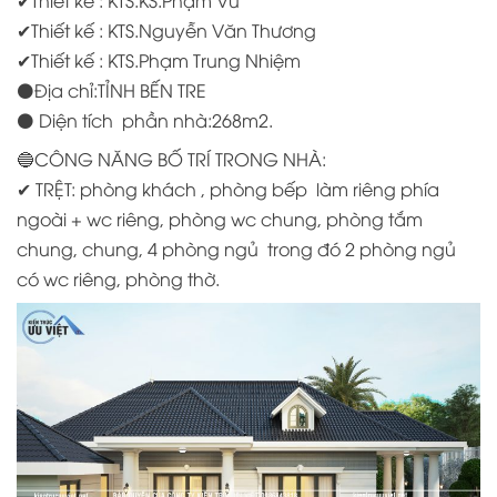
✔
Thiết kế : KTS.KS.Phạm Vũ
✔
Thiết kế : KTS.Nguyễn Văn Thương
✔
Thiết kế : KTS.Phạm Trung Nhiệm
⚫️
Địa chỉ:TỈNH BẾN TRE
⚫️
Diện tích phần nhà:268m2.
🔵
CÔNG NĂNG BỐ TRÍ TRONG NHÀ:
✔
TRỆT: phòng khách , phòng bếp làm riêng phía
ngoài + wc riêng, phòng wc chung, phòng tắm
chung, chung, 4 phòng ngủ trong đó 2 phòng ngủ
có wc riêng, phòng thờ.