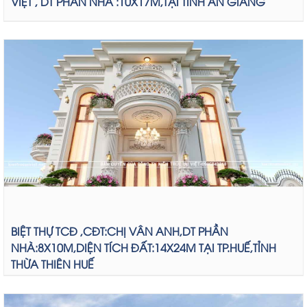
VIỆT , DT PHẦN NHÀ :10X17M,TẠI TỈNH AN GIANG
BIỆT THỰ TCĐ ,CĐT:CHỊ VÂN ANH,DT PHẦN
NHÀ:8X10M,DIỆN TÍCH ĐẤT:14X24M TẠI TP.HUẾ,TỈNH
THỪA THIÊN HUẾ