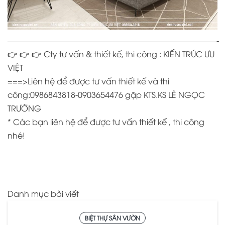
——————————————————————————-
👉
👉
👉
Cty tư vấn & thiết kế, thi công : KIẾN TRÚC ƯU
VIỆT
===>Liên hệ để được tư vấn thiết kế và thi
công:0986843818-0903654476 gặp KTS.KS LÊ NGỌC
TRƯỜNG
* Các bạn liên hệ để được tư vấn thiết kế , thi công
nhé!
Danh mục bài viết
BIỆT THỰ SÂN VƯỜN