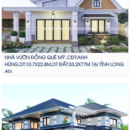
NHÀ VƯỜN ĐỒNG QUÊ MỸ ,CĐT:ANH
HÙNG,DT:10.7X22.8M,DT ĐẤT:33.2X77M TẠI TỈNH LONG
AN