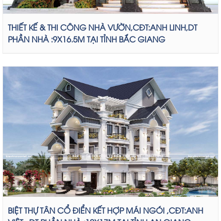
THIẾT KẾ & THI CÔNG NHÀ VƯỜN,CĐT:ANH LINH,DT
PHẦN NHÀ :9X16.5M TẠI TỈNH BẮC GIANG
BIỆT THỰ TÂN CỔ ĐIỂN KẾT HỢP MÁI NGÓI ,CĐT:ANH