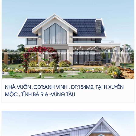
NHÀ VƯỜN ,CĐT:ANH VINH , DT:154M2, TẠI H.XUYÊN
MỘC , TỈNH BÀ RỊA -VŨNG TÀU