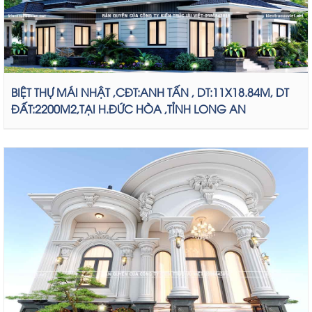
BIỆT THỰ MÁI NHẬT ,CĐT:ANH TẤN , DT:11X18.84M, DT
ĐẤT:2200M2,TẠI H.ĐỨC HÒA ,TỈNH LONG AN