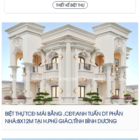
THIẾT KẾ BIỆT THỰ
BIỆT THỰ TCĐ MÁI BẰNG ,CĐT:ANH TUẤN DT PHẦN
NHÀ:8X12M TẠI H.PHÚ GIÁO,TỈNH BÌNH DƯƠNG