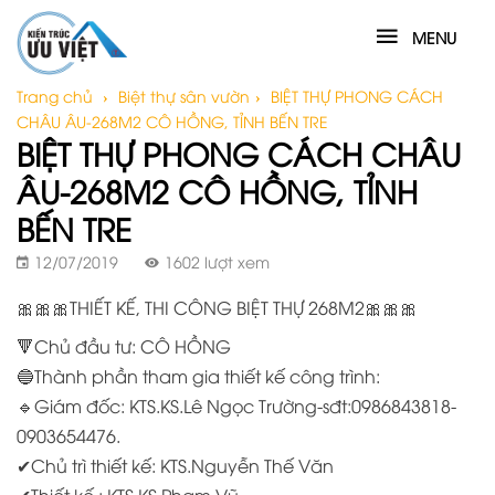
MENU
Trang chủ
›
Biệt thự sân vườn
›
BIỆT THỰ PHONG CÁCH
CHÂU ÂU-268M2 CÔ HỒNG, TỈNH BẾN TRE
BIỆT THỰ PHONG CÁCH CHÂU
ÂU-268M2 CÔ HỒNG, TỈNH
BẾN TRE
12/07/2019
1602 lượt xem
🎀
🎀
🎀
THIẾT KẾ, THI CÔNG BIỆT THỰ 268M2
🎀
🎀
🎀
🔻
Chủ đầu tư: CÔ HỒNG
🔵
Thành phần tham gia thiết kế công trình:
🔹
Giám đốc: KTS.KS.Lê Ngọc Trường-sđt:0986843818-
0903654476.
✔
Chủ trì thiết kế: KTS.Nguyễn Thế Văn