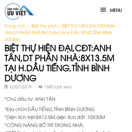
MENU
Trang chủ
›
Biệt thự phố
›
BIỆT THỰ HIỆN ĐẠI,CĐT:ANH
TÂN,DT PHẦN NHÀ:8X13.5M TẠI H.DẦU TIẾNG,TỈNH BÌNH
DƯƠNG
BIỆT THỰ HIỆN ĐẠI,CĐT:ANH
TÂN,DT PHẦN NHÀ:8X13.5M
TẠI H.DẦU TIẾNG,TỈNH BÌNH
DƯƠNG
12/07/2019
1580 lượt xem
*Chủ đầu tư: ANH TÂN
*Địa chỉ:H.DẦU TIẾNG,TỈNH BÌNH DƯƠNG
*Diện tích trệt:8X13.5M,diện tích đất :10X30M
*CÔNG NĂNG BỐ TRÍ TRONG NHÀ: