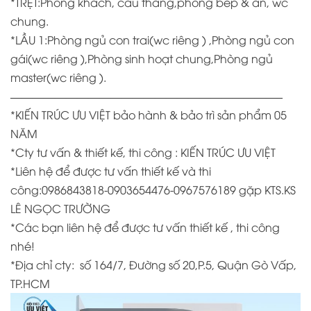
*TRỆT:Phòng khách, cầu thang,phòng bếp & ăn, wc
chung.
*LẦU 1:Phòng ngủ con trai(wc riêng ) ,Phòng ngủ con
gái(wc riêng ),Phòng sinh hoạt chung,Phòng ngủ
master(wc riêng ).
————————————————————————–
*KIẾN TRÚC ƯU VIỆT bảo hành & bảo trì sản phẩm 05
NĂM
*
Cty tư vấn & thiết kế, thi công : KIẾN TRÚC ƯU VIỆT
*
Liên hệ để được tư vấn thiết kế và thi
công:0986843818-0903654476-0967576189 gặp KTS.KS
LÊ NGỌC TRƯỜNG
*
Các bạn liên hệ để được tư vấn thiết kế , thi công
nhé!
*Địa chỉ cty:
số 164/7, Đường số 20,P.5, Quận Gò Vấp,
TP.HCM