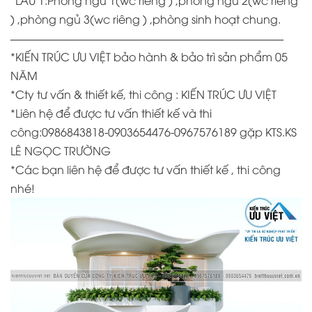
*LẦU 1:Phòng ngủ 1(wc riêng ) ,phòng ngủ 2(wc riêng
) ,phòng ngủ 3(wc riêng ) ,phòng sinh hoạt chung.
————————————————————————–
*KIẾN TRÚC ƯU VIỆT bảo hành & bảo trì sản phẩm 05
NĂM
*
Cty tư vấn & thiết kế, thi công : KIẾN TRÚC ƯU VIỆT
*
Liên hệ để được tư vấn thiết kế và thi
công:0986843818-0903654476-0967576189 gặp KTS.KS
LÊ NGỌC TRƯỜNG
*
Các bạn liên hệ để được tư vấn thiết kế , thi công
nhé!