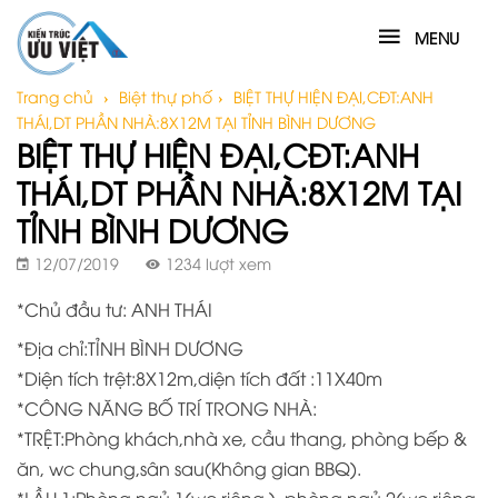
MENU
Trang chủ
›
Biệt thự phố
›
BIỆT THỰ HIỆN ĐẠI,CĐT:ANH
THÁI,DT PHẦN NHÀ:8X12M TẠI TỈNH BÌNH DƯƠNG
BIỆT THỰ HIỆN ĐẠI,CĐT:ANH
THÁI,DT PHẦN NHÀ:8X12M TẠI
TỈNH BÌNH DƯƠNG
12/07/2019
1234 lượt xem
*Chủ đầu tư: ANH THÁI
*Địa chỉ:TỈNH BÌNH DƯƠNG
*Diện tích trệt:8X12m,diện tích đất :11X40m
*CÔNG NĂNG BỐ TRÍ TRONG NHÀ:
*TRỆT:Phòng khách,nhà xe, cầu thang, phòng bếp &
ăn, wc chung,sân sau(Không gian BBQ).