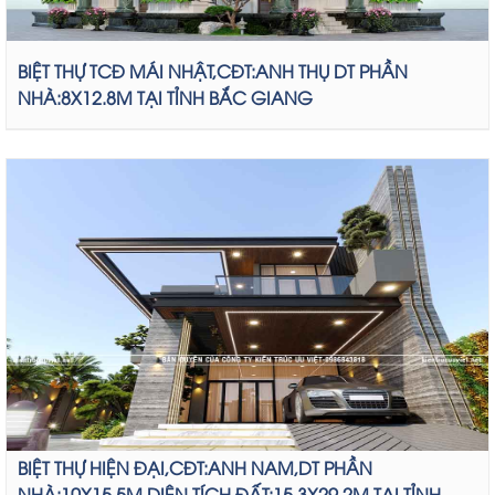
BIỆT THỰ TCĐ MÁI NHẬT,CĐT:ANH THỤ DT PHẦN
NHÀ:8X12.8M TẠI TỈNH BẮC GIANG
BIỆT THỰ HIỆN ĐẠI,CĐT:ANH NAM,DT PHẦN
NHÀ:10X15.5M,DIỆN TÍCH ĐẤT:15.3X29.2M TẠI TỈNH