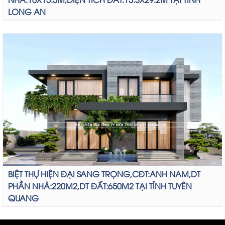
LONG AN
BIỆT THỰ HIỆN ĐẠI SANG TRỌNG,CĐT:ANH NAM,DT
PHẦN NHÀ:220M2,DT ĐẤT:650M2 TẠI TỈNH TUYÊN
QUANG