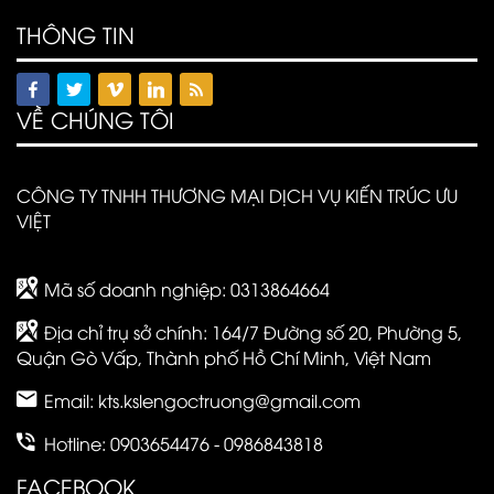
THÔNG TIN
VỀ CHÚNG TÔI
CÔNG TY TNHH THƯƠNG MẠI DỊCH VỤ KIẾN TRÚC ƯU
VIỆT
Mã số doanh nghiệp: 0313864664
Địa chỉ trụ sở chính: 164/7 Đường số 20, Phường 5,
Quận Gò Vấp, Thành phố Hồ Chí Minh, Việt Nam
Email:
kts.kslengoctruong@gmail.com
Hotline: 0903654476 - 0986843818
FACEBOOK