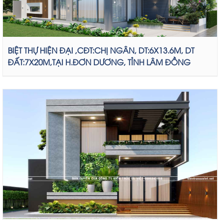
BIỆT THỰ HIỆN ĐẠI ,CĐT:CHỊ NGÂN, DT:6X13.6M, DT
ĐẤT:7X20M,TẠI H.ĐƠN DƯƠNG, TỈNH LÂM ĐỒNG