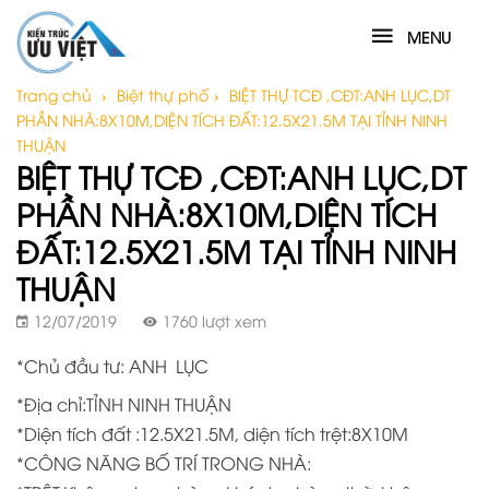
MENU
Trang chủ
›
Biệt thự phố
›
BIỆT THỰ TCĐ ,CĐT:ANH LỤC,DT
PHẦN NHÀ:8X10M,DIỆN TÍCH ĐẤT:12.5X21.5M TẠI TỈNH NINH
THUẬN
BIỆT THỰ TCĐ ,CĐT:ANH LỤC,DT
PHẦN NHÀ:8X10M,DIỆN TÍCH
ĐẤT:12.5X21.5M TẠI TỈNH NINH
THUẬN
12/07/2019
1760 lượt xem
*Chủ đầu tư: ANH LỤC
*Địa chỉ:TỈNH NINH THUẬN
*Diện tích đất :12.5X21.5M, diện tích trệt:8X10M
*CÔNG NĂNG BỐ TRÍ TRONG NHÀ: