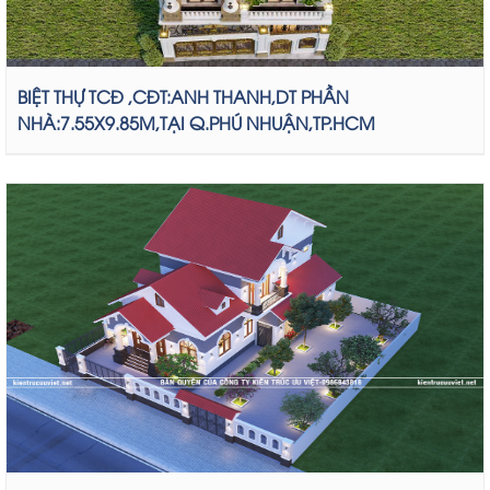
BIỆT THỰ TCĐ ,CĐT:ANH THANH,DT PHẦN
NHÀ:7.55X9.85M,TẠI Q.PHÚ NHUẬN,TP.HCM