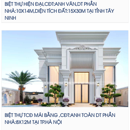
BIỆT THỰ HIỆN ĐẠI,CĐT:ANH VĂN,DT PHẦN
NHÀ:10X14M,DIỆN TÍCH ĐẤT:15X30M TẠI TỈNH TÂY
NINH
BIỆT THỰ TCĐ MÁI BẰNG ,CĐT:ANH TOÀN DT PHẦN
NHÀ:8X12M TẠI TP.HÀ NỘI