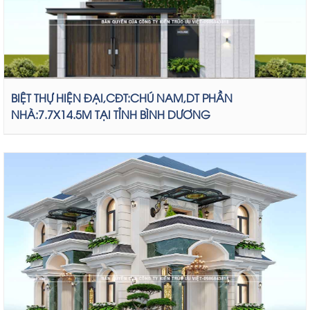
BIỆT THỰ HIỆN ĐẠI,CĐT:CHÚ NAM,DT PHẦN
NHÀ:7.7X14.5M TẠI TỈNH BÌNH DƯƠNG