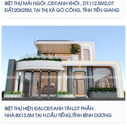
BIỆT THỰ MÁI NGÓI ,CĐT:ANH KHÔI , DT:112.5M2,DT
ĐẤT:20X25M, TẠI THỊ XÃ GÒ CÔNG, TỈNH TIỀN GIANG
BIỆT THỰ HIỆN ĐẠI,CĐT:ANH TÂN,DT PHẦN
NHÀ:8X13.5M TẠI H.DẦU TIẾNG,TỈNH BÌNH DƯƠNG