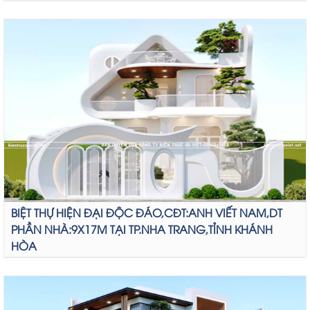
BIỆT THỰ HIỆN ĐẠI ĐỘC ĐÁO,CĐT:ANH VIẾT NAM,DT
PHẦN NHÀ:9X17M TẠI TP.NHA TRANG,TỈNH KHÁNH
HÒA