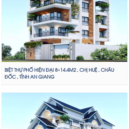
BIỆT THỰ PHỐ HIỆN ĐẠI 8×14.4M2 , CHỊ HUỆ , CHÂU
ĐỐC , TỈNH AN GIANG