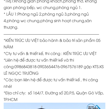
*TRỆT:Không gian phòng khách,phòng thờ, không
gian phòng bếp, wc chung,phòng ngủ 1.
* LẦU 1:Phòng ngủ 2,phòng ngủ 3,phòng ngủ
4,phòng wc chung,phòng sinh hoạt chung,sân
thượng.
————————————————————————–
*KIẾN TRÚC ƯU VIỆT bảo hành & bảo trì sản phẩm 05
NĂM
*
Cty tư vấn & thiết kế, thi công : KIẾN TRÚC ƯU VIỆT
*
Liên hệ để được tư vấn thiết kế và thi
công:0986843818-0903654476-0967576189 gặp KTS.KS
LÊ NGỌC TRƯỜNG
*
Các bạn liên hệ để được tư vấn thiết kế , thi công
nhé!
*Địa chỉ cty:
số 164/7, Đường số 20,P.5, Quận Gò Vấp,
TP.HCM