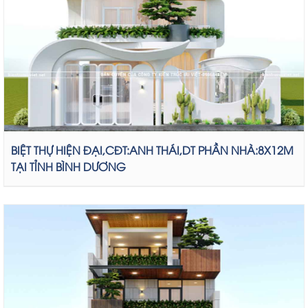
BIỆT THỰ HIỆN ĐẠI,CĐT:ANH THÁI,DT PHẦN NHÀ:8X12M
TẠI TỈNH BÌNH DƯƠNG