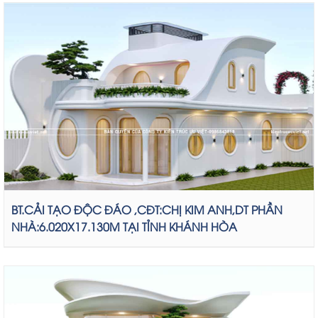
BT.CẢI TẠO ĐỘC ĐÁO ,CĐT:CHỊ KIM ANH,DT PHẦN
NHÀ:6.020X17.130M TẠI TỈNH KHÁNH HÒA