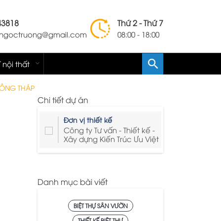
43818
Thứ 2 - Thứ 7
lengoctruong@gmail.com
08:00 - 18:00
í nội thất
 ĐỒNG THÁP
Chi tiết dự án
Đơn vị thiết kế
Công ty Tư vấn - Thiết kế -
Xây dựng Kiến Trúc Ưu Việt
Danh mục bài viết
BIỆT THỰ SÂN VƯỜN
THIẾT KẾ BIỆT THỰ