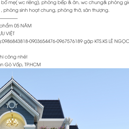
 bố mẹ( wc riêng), phòng bếp & ăn, wc chung& phòng gi
 , phòng sinh hoạt chung, phòng thờ, sân thượng.
———–
ản phẩm 05 NĂM
ƯU VIỆT
công:0986843818-0903654476-0967576189 gặp KTS.KS LÊ NGỌ
thi công nhé!
uận Gò Vấp, TP.HCM