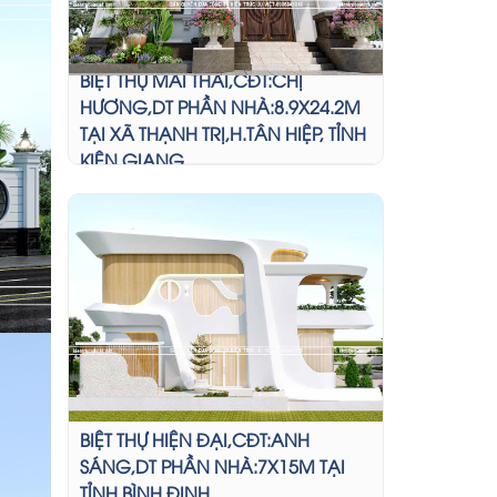
BIỆT THỰ MÁI THÁI,CĐT:CHỊ
HƯƠNG,DT PHẦN NHÀ:8.9X24.2M
TẠI XÃ THẠNH TRỊ,H.TÂN HIỆP, TỈNH
KIÊN GIANG
BIỆT THỰ HIỆN ĐẠI,CĐT:ANH
SÁNG,DT PHẦN NHÀ:7X15M TẠI
TỈNH BÌNH ĐỊNH