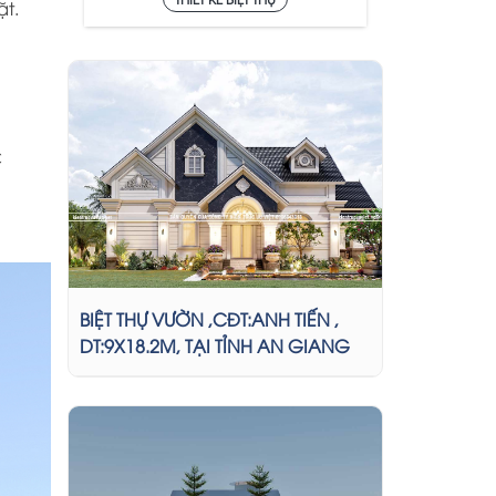
ặt.
C
BIỆT THỰ VƯỜN ,CĐT:ANH TIẾN ,
DT:9X18.2M, TẠI TỈNH AN GIANG