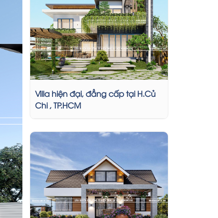
Villa hiện đại, đẳng cấp tại H.Củ
Chi , TP.HCM