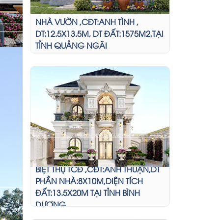
NHÀ VƯỜN ,CĐT:ANH TÌNH ,
DT:12.5X13.5M, DT ĐẤT:1575M2,TẠI
TỈNH QUẢNG NGÃI
BIỆT THỰ TCĐ ,CĐT:ANH THUẬN,DT
PHẦN NHÀ:8X10M,DIỆN TÍCH
ĐẤT:13.5X20M TẠI TỈNH BÌNH
DƯƠNG