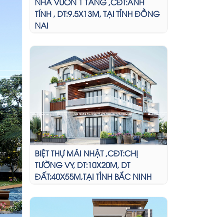
NHÀ VƯỜN 1 TẦNG ,CĐT:ANH
TÍNH , DT:9.5X13M, TẠI TỈNH ĐỒNG
NAI
BIỆT THỰ MÁI NHẬT ,CĐT:CHỊ
TƯỜNG VY, DT:10X20M, DT
ĐẤT:40X55M,TẠI TỈNH BẮC NINH