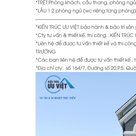
*TRỆT:Phòng khách, cầu thang, phòng ngủ
*LẦU 1:2 phòng ngủ (wc riêng từng phòng)
—————————————————————
*KIẾN TRÚC ƯU VIỆT bảo hành & bảo trì s
*
Cty tư vấn & thiết kế, thi công : KIẾN TRÚC 
*
Liên hệ để được tư vấn thiết kế và thi 
TRƯỜNG
*
Các bạn liên hệ để được tư vấn thiết kế , 
*Địa chỉ cty:
số 164/7, Đường số 20,P.5, Q