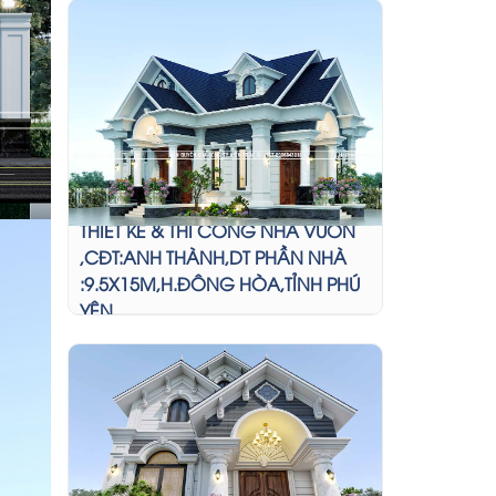
THIẾT KẾ & THI CÔNG NHÀ VƯỜN
,CĐT:ANH THÀNH,DT PHẦN NHÀ
:9.5X15M,H.ĐÔNG HÒA,TỈNH PHÚ
YÊN