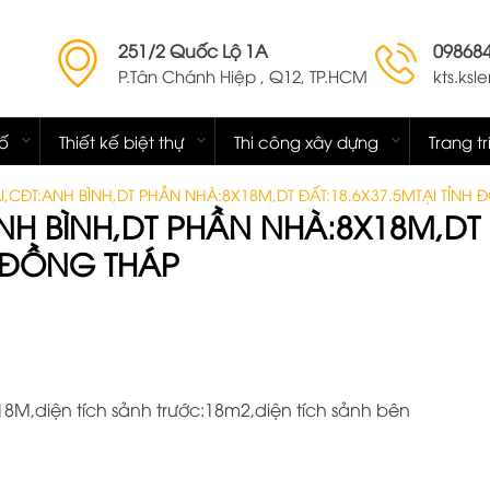
251/2 Quốc Lộ 1A
09868
P.Tân Chánh Hiệp , Q12, TP.HCM
kts.ks
hố
Thiết kế biệt thự
Thi công xây dựng
Trang tr
ÁI,CĐT:ANH BÌNH,DT PHẦN NHÀ:8X18M,DT ĐẤT:18.6X37.5MTẠI TỈNH
:ANH BÌNH,DT PHẦN NHÀ:8X18M,DT
H ĐỒNG THÁP
8X18M,diện tích sảnh trước:18m2,diện tích sảnh bên