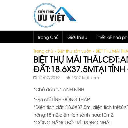
Trang Chủ
Giới thiệu
Thiết kế nhà p
Trang chủ
›
Biệt thự sân vườn
›
BIỆT THỰ MÁI TH
BIỆT THỰ MÁI THÁI,CĐT
ĐẤT:18.6X37.5MTẠI TỈN
12/07/2019
1907 lượt xem
*Chủ đầu tư: ANH BÌNH
*Địa chỉ:TỈNH ĐỒNG THÁP
*Diện tích đất :18.6X37.5m, diện tích trệt:
hông:18m2,diện tích sảnh sau:10m2.
*CÔNG NĂNG BỐ TRÍ TRONG NHÀ: