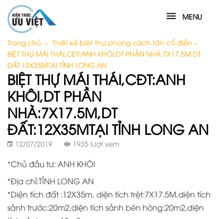
MENU
Trang chủ
›
Thiết kế biệt thự phong cách tân cổ điển
›
BIỆT THỰ MÁI THÁI,CĐT:ANH KHÔI,DT PHẦN NHÀ:7X17.5M,DT
ĐẤT:12X35MTẠI TỈNH LONG AN
BIỆT THỰ MÁI THÁI,CĐT:ANH
KHÔI,DT PHẦN
NHÀ:7X17.5M,DT
ĐẤT:12X35MTẠI TỈNH LONG AN
12/07/2019
1935 lượt xem
*Chủ đầu tư: ANH KHÔI
*Địa chỉ:TỈNH LONG AN
*Diện tích đất :12X35m, diện tích trệt:7X17.5M,diện tích
sảnh trước:20m2,diện tích sảnh bên hông:20m2,diện