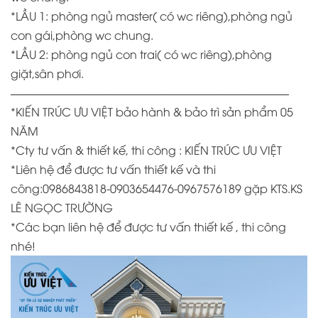
*LẦU 1: phòng ngủ master( có wc riêng),phòng ngủ
con gái,phòng wc chung.
*LẦU 2: phòng ngủ con trai( có wc riêng),phòng
giặt,sân phơi.
————————————————————————–
*KIẾN TRÚC ƯU VIỆT bảo hành & bảo trì sản phẩm 05
NĂM
*
Cty tư vấn & thiết kế, thi công : KIẾN TRÚC ƯU VIỆT
*
Liên hệ để được tư vấn thiết kế và thi
công:0986843818-0903654476-0967576189 gặp KTS.KS
LÊ NGỌC TRƯỜNG
*
Các bạn liên hệ để được tư vấn thiết kế , thi công
nhé!