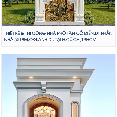
THIẾT KẾ & THI CÔNG NHÀ PHỐ TÂN CỔ ĐIỂN,DT PHẦN
NHÀ 5X18M,CĐT:ANH DU TẠI H.CỦ CHI,TP.HCM