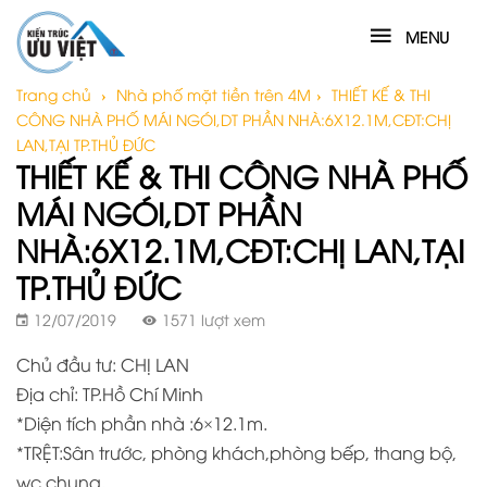
MENU
Trang chủ
›
Nhà phố mặt tiền trên 4M
›
THIẾT KẾ & THI
CÔNG NHÀ PHỐ MÁI NGÓI,DT PHẦN NHÀ:6X12.1M,CĐT:CHỊ
LAN,TẠI TP.THỦ ĐỨC
THIẾT KẾ & THI CÔNG NHÀ PHỐ
MÁI NGÓI,DT PHẦN
NHÀ:6X12.1M,CĐT:CHỊ LAN,TẠI
TP.THỦ ĐỨC
12/07/2019
1571 lượt xem
Chủ đầu tư: CHỊ LAN
Địa chỉ: TP.Hồ Chí Minh
*Diện tích phần nhà :6×12.1m.
*TRỆT:Sân trước, phòng khách,phòng bếp, thang bộ,
wc chung.