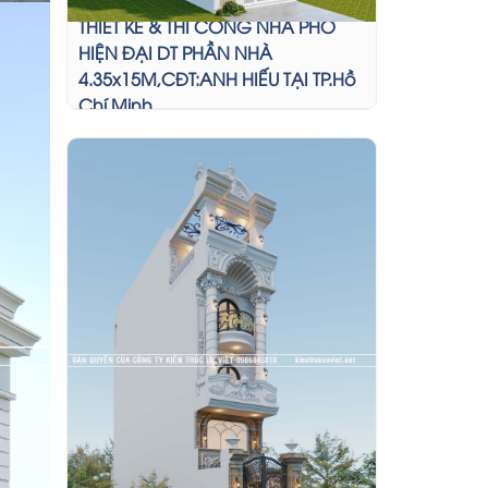
THIẾT KẾ & THI CÔNG NHÀ PHỐ
HIỆN ĐẠI DT PHẦN NHÀ
4.35x15M,CĐT:ANH HIẾU TẠI TP.Hồ
Chí Minh