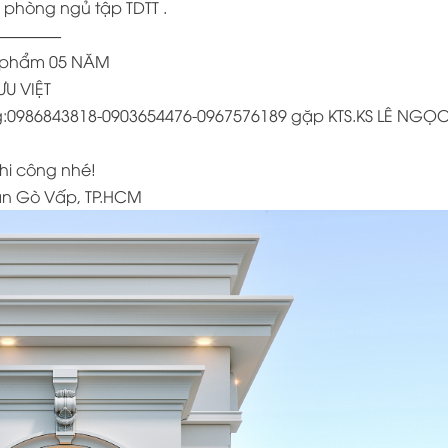
 phòng ngủ tập TDTT .
———–
ản phẩm 05 NĂM
ƯU VIỆT
công:0986843818-0903654476-0967576189 gặp KTS.KS LÊ NGỌ
thi công nhé!
uận Gò Vấp, TP.HCM