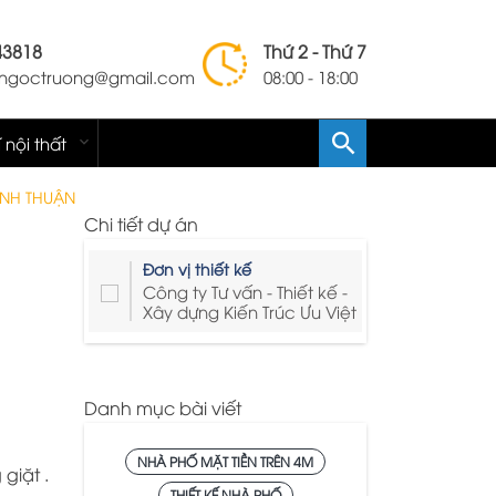
43818
Thứ 2 - Thứ 7
lengoctruong@gmail.com
08:00 - 18:00
í nội thất
ÌNH THUẬN
Chi tiết dự án
Đơn vị thiết kế
Công ty Tư vấn - Thiết kế -
Xây dựng Kiến Trúc Ưu Việt
Danh mục bài viết
NHÀ PHỐ MẶT TIỀN TRÊN 4M
giặt .
THIẾT KẾ NHÀ PHỐ