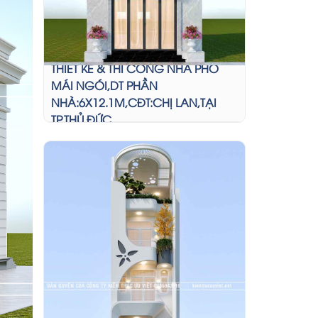
THIẾT KẾ & THI CÔNG NHÀ PHỐ
MÁI NGÓI,DT PHẦN
NHÀ:6X12.1M,CĐT:CHỊ LAN,TẠI
TP.THỦ ĐỨC