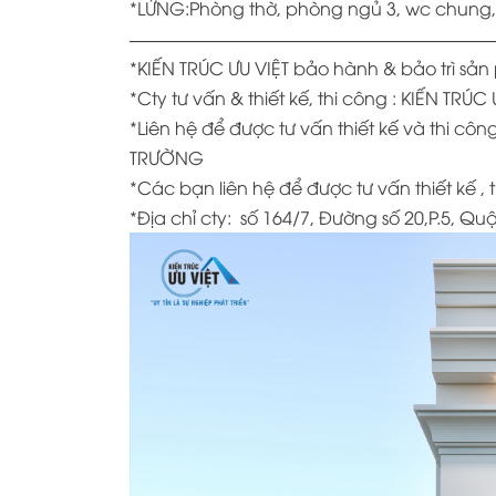
*LỬNG:Phòng thờ, phòng ngủ 3, wc chung,
—————————————————————
*KIẾN TRÚC ƯU VIỆT bảo hành & bảo trì s
*
Cty tư vấn & thiết kế, thi công : KIẾN TRÚC 
*
Liên hệ để được tư vấn thiết kế và thi 
TRƯỜNG
*
Các bạn liên hệ để được tư vấn thiết kế , 
*Địa chỉ cty:
số 164/7, Đường số 20,P.5, Q