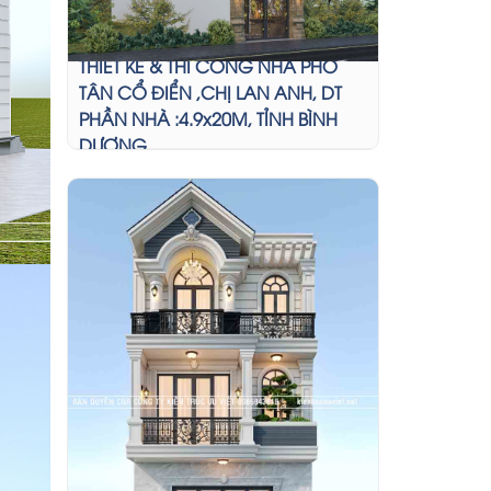
THIẾT KẾ & THI CÔNG NHÀ PHỐ
TÂN CỔ ĐIỂN ,CHỊ LAN ANH, DT
PHẦN NHÀ :4.9x20M, TỈNH BÌNH
DƯƠNG