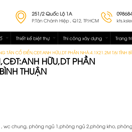
251/2 Quốc Lộ 1A
09868
P.Tân Chánh Hiệp , Q12, TP.HCM
kts.ks
hố
Thiết kế biệt thự
Thi công xây dựng
Trang tr
NG TÂN CỔ ĐIỂN,CĐT:ANH HỮU,DT PHẦN NHÀ:4.1X21.2M TẠI TỈNH B
,CĐT:ANH HỮU,DT PHẦN
 BÌNH THUẬN
 , wc chung, phòng ngủ 1,phòng ngủ 2,phòng kho, phòng 