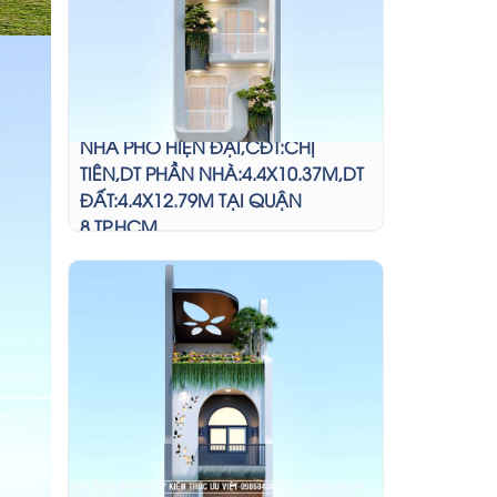
NHÀ PHỐ HIỆN ĐẠI,CĐT:CHỊ
TIÊN,DT PHẦN NHÀ:4.4X10.37M,DT
ĐẤT:4.4X12.79M TẠI QUẬN
8,TP.HCM