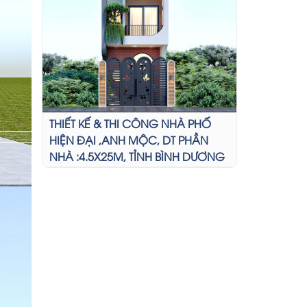
THIẾT KẾ & THI CÔNG NHÀ PHỐ
HIỆN ĐẠI ,ANH MỘC, DT PHẦN
NHÀ :4.5X25M, TỈNH BÌNH DƯƠNG