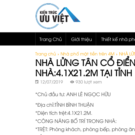
Trang Chủ
Giới thiệu
Thiết kế nhà p
Trang chủ
›
Nhà phố mặt tiền trên 4M
›
NHÀ LỬ
NHÀ LỬNG TÂN CỔ ĐIỂN
NHÀ:4.1X21.2M TẠI TỈNH
12/07/2019
930 lượt xem
*Chủ đầu tư: ANH LÊ NGỌC HỮU
*Địa chỉ:TỈNH BÌNH THUẬN
*Diện tích trệt:4.1X21.2M.
*CÔNG NĂNG BỐ TRÍ TRONG NHÀ:
*TRỆT: Phòng khách, phòng bếp, phòng ăn