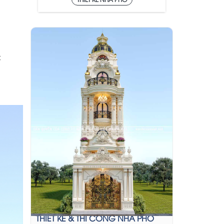
C
THIẾT KẾ & THI CÔNG NHÀ PHỐ