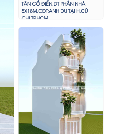
TÂN CỔ ĐIỂN,DT PHẦN NHÀ
5X18M,CĐT:ANH DU TẠI H.CỦ
CHI,TP.HCM