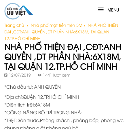
MENU
Trang chủ
›
Nhà phố mặt tiền trên 5M
›
NHÀ PHỐ THIỆN
ĐẠI ,CĐT:ANH QUYỀN ,DT PHẦN NHÀ:6X18M, TẠI QUẬN
12,TP.HỒ CHÍ MINH
NHÀ PHỐ THIỆN ĐẠI ,CĐT:ANH
QUYỀN ,DT PHẦN NHÀ:6X18M,
TẠI QUẬN 12,TP.HỒ CHÍ MINH
12/07/2019
1441 lượt xem
*Chủ đầu tư: ANH QUYỀN
*Địa chỉ:QUẬN 12,TP.HỒ CHÍ MINH
*Diện tích trệt:6X18M
*CÔNG NĂNG BỐ TRÍ TRONG NHÀ:
*TRỆT: Sân trước,Phòng khách , phòng bếp, phòng wc
chung,phòng giặt,phòng ngủ bà.