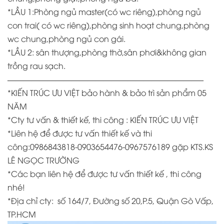
*LẦU 1:Phòng ngủ master(có wc riêng),phòng ngủ
con trai( có wc riêng),phòng sinh hoạt chung,phòng
wc chung,phòng ngủ con gái.
*LẦU 2: sân thượng,phòng thờ,sân phơi&không gian
trồng rau sạch.
————————————————————————–
*KIẾN TRÚC ƯU VIỆT bảo hành & bảo trì sản phẩm 05
NĂM
*
Cty tư vấn & thiết kế, thi công : KIẾN TRÚC ƯU VIỆT
*
Liên hệ để được tư vấn thiết kế và thi
công:0986843818-0903654476-0967576189 gặp KTS.KS
LÊ NGỌC TRƯỜNG
*
Các bạn liên hệ để được tư vấn thiết kế , thi công
nhé!
*Địa chỉ cty:
số 164/7, Đường số 20,P.5, Quận Gò Vấp,
TP.HCM