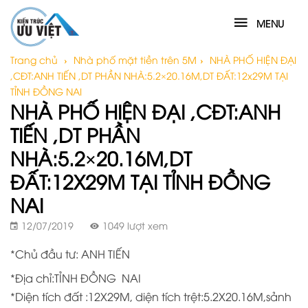
MENU
Trang chủ
›
Nhà phố mặt tiền trên 5M
›
NHÀ PHỐ HIỆN ĐẠI
,CĐT:ANH TIẾN ,DT PHẦN NHÀ:5.2×20.16M,DT ĐẤT:12x29M TẠI
TỈNH ĐỒNG NAI
NHÀ PHỐ HIỆN ĐẠI ,CĐT:ANH
TIẾN ,DT PHẦN
NHÀ:5.2×20.16M,DT
ĐẤT:12X29M TẠI TỈNH ĐỒNG
NAI
12/07/2019
1049 lượt xem
*Chủ đầu tư: ANH TIẾN
*Địa chỉ:TỈNH ĐỒNG NAI
*Diện tích đất :12X29M, diện tích trệt:5.2X20.16M,sảnh