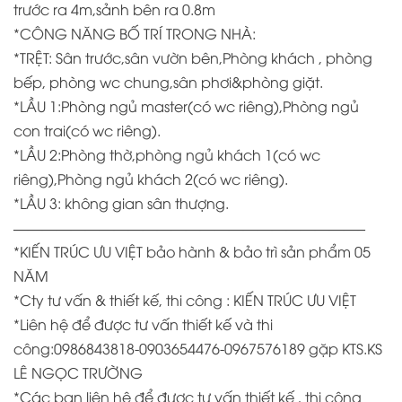
trước ra 4m,sảnh bên ra 0.8m
*CÔNG NĂNG BỐ TRÍ TRONG NHÀ:
*TRỆT: Sân trước,sân vườn bên,Phòng khách , phòng
bếp, phòng wc chung,sân phơi&phòng giặt.
*LẦU 1:Phòng ngủ master(có wc riêng),Phòng ngủ
con trai(có wc riêng).
*LẦU 2:Phòng thờ,phòng ngủ khách 1(có wc
riêng),Phòng ngủ khách 2(có wc riêng).
*LẦU 3: không gian sân thượng.
————————————————————————–
*KIẾN TRÚC ƯU VIỆT bảo hành & bảo trì sản phẩm 05
NĂM
*
Cty tư vấn & thiết kế, thi công : KIẾN TRÚC ƯU VIỆT
*
Liên hệ để được tư vấn thiết kế và thi
công:0986843818-0903654476-0967576189 gặp KTS.KS
LÊ NGỌC TRƯỜNG
*
Các bạn liên hệ để được tư vấn thiết kế , thi công