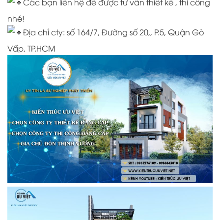
Các bạn liên hệ để được tư vấn thiết kế , thi công
nhé!
Địa chỉ cty:
số 164/7, Đường số 20,, P.5, Quận Gò
Vấp, TP.HCM