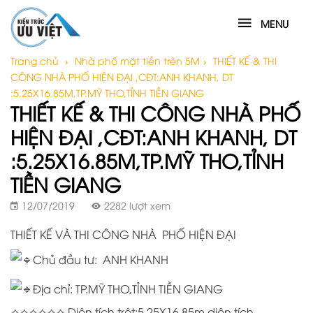
MENU
Trang chủ
›
Nhà phố mặt tiền trên 5M
›
THIẾT KẾ & THI
CÔNG NHÀ PHỐ HIỆN ĐẠI ,CĐT:ANH KHANH, DT
:5.25X16.85M,TP.MỸ THO,TỈNH TIỀN GIANG
THIẾT KẾ & THI CÔNG NHÀ PHỐ
HIỆN ĐẠI ,CĐT:ANH KHANH, DT
:5.25X16.85M,TP.MỸ THO,TỈNH
TIỀN GIANG
12/07/2019
2282 lượt xem
THIẾT KẾ VÀ THI CÔNG NHÀ PHỐ HIỆN ĐẠI
Chủ đầu tư: ANH KHANH
Địa chỉ: TP.MỸ THO,TỈNH TIỀN GIANG
✧✧✧✧✧✧ Diện tích trệt:5.25X16.85m,diện tích