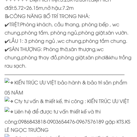
đất:5.72×26.15m,nở hậu:7.2m
📝CÔNG NĂNG BỐ TRÍ TRONG NHÀ:
✔️TRỆT:Phòng khách, cầu thang, phòng bếp , wc
chung,phòng tắm, phòng ngủ,phòng giặt,sân vườn.
✔️LẦU 1: 3 phòng ngủ ,wc chung,phòng tắm chung.
✔️SÂN THƯỢNG: Phòng thờ,sân thượng,wc
chung,phòng thay đồ,phòng giặt,sân phơi&khu trồng
rau sạch.
————————————————————————–
KIẾN TRÚC ƯU VIỆT bảo hành & bảo trì sản phẩm
05 NĂM
Cty tư vấn & thiết kế, thi công : KIẾN TRÚC ƯU VIỆT
Liên hệ để được tư vấn thiết kế và thi
công:0986843818-0903654476-0967576189 gặp KTS.KS
LÊ NGỌC TRƯỜNG