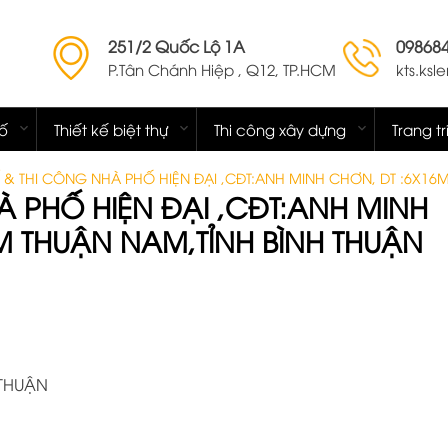
251/2 Quốc Lộ 1A
09868
P.Tân Chánh Hiệp , Q12, TP.HCM
kts.ks
hố
Thiết kế biệt thự
Thi công xây dựng
Trang tr
KẾ & THI CÔNG NHÀ PHỐ HIỆN ĐẠI ,CĐT:ANH MINH CHƠN, DT :6X1
HÀ PHỐ HIỆN ĐẠI ,CĐT:ANH MINH
M THUẬN NAM,TỈNH BÌNH THUẬN
 THUẬN