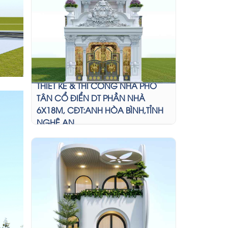
THIẾT KẾ & THI CÔNG NHÀ PHỐ
TÂN CỔ ĐIỂN DT PHẦN NHÀ
6X18M, CĐT:ANH HÒA BÌNH,TỈNH
NGHỆ AN