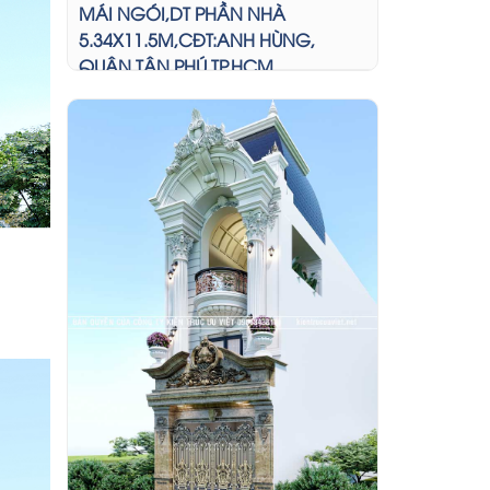
MÁI NGÓI,DT PHẦN NHÀ
5.34X11.5M,CĐT:ANH HÙNG,
QUẬN TÂN PHÚ,TP.HCM