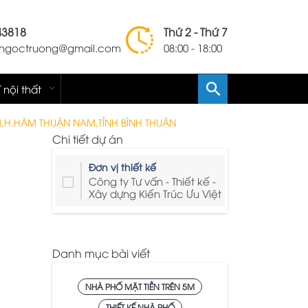
43818
Thứ 2 - Thứ 7
lengoctruong@gmail.com
08:00 - 18:00
í nội thất
6M,H.HÀM THUẬN NAM,TỈNH BÌNH THUẬN
Chi tiết dự án
Đơn vị thiết kế
Công ty Tư vấn - Thiết kế -
Xây dựng Kiến Trúc Ưu Việt
Danh mục bài viết
NHÀ PHỐ MẶT TIỀN TRÊN 5M
THIẾT KẾ NHÀ PHỐ