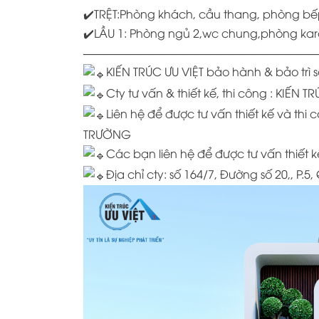
✔️TRỆT:Phòng khách, cầu thang, phòng bếp 
✔️LẦU 1: Phòng ngủ 2,wc chung,phòng kar
—————————————————————
KIẾN TRÚC ƯU VIỆT bảo hành & bảo tr
Cty tư vấn & thiết kế, thi công : KIẾN T
Liên hệ để được tư vấn thiết kế và t
TRƯỜNG
Các bạn liên hệ để được tư vấn thiết kế
Địa chỉ cty:
số 164/7, Đường số 20,, P.