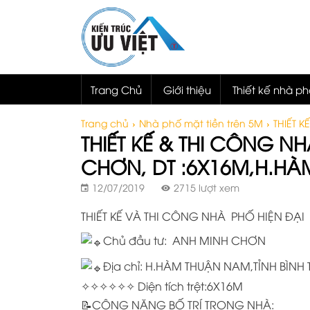
Trang Chủ
Giới thiệu
Thiết kế nhà p
Trang chủ
›
Nhà phố mặt tiền trên 5M
›
THIẾT 
THIẾT KẾ & THI CÔNG N
CHƠN, DT :6X16M,H.HÀ
12/07/2019
2715 lượt xem
THIẾT KẾ VÀ THI CÔNG NHÀ PHỐ HIỆN ĐẠI
Chủ đầu tư: ANH MINH CHƠN
Địa chỉ: H.HÀM THUẬN NAM,TỈNH BÌNH
✧✧✧✧✧✧ Diện tích trệt:6X16M
📝CÔNG NĂNG BỐ TRÍ TRONG NHÀ: