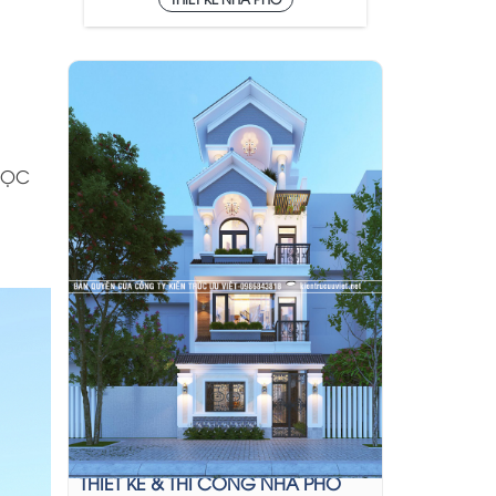
NGỌC
THIẾT KẾ & THI CÔNG NHÀ PHỐ