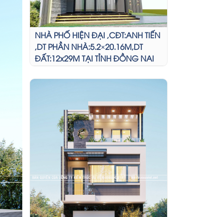
NHÀ PHỐ HIỆN ĐẠI ,CĐT:ANH TIẾN
,DT PHẦN NHÀ:5.2×20.16M,DT
ĐẤT:12x29M TẠI TỈNH ĐỒNG NAI