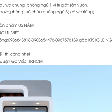
, wc chung, phòng ngủ 1,vị trí giặt,sân vườn.
aoke,phòng thờ chúa,phòng ngủ 3( có wc riêng).
———–
ì sản phẩm 05 NĂM
RÚC ƯU VIỆT
hi công:0986843818-0903654476-0967576189 gặp KTS.KS LÊ 
 , thi công nhé!
5, Quận Gò Vấp, TP.HCM