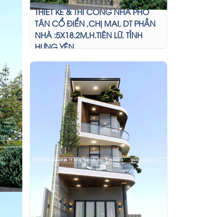
THIẾT KẾ & THI CÔNG NHÀ PHỐ
TÂN CỔ ĐIỂN ,CHỊ MAI, DT PHẦN
NHÀ :5X18.2M,H.TIÊN LỮ, TỈNH
HƯNG YÊN