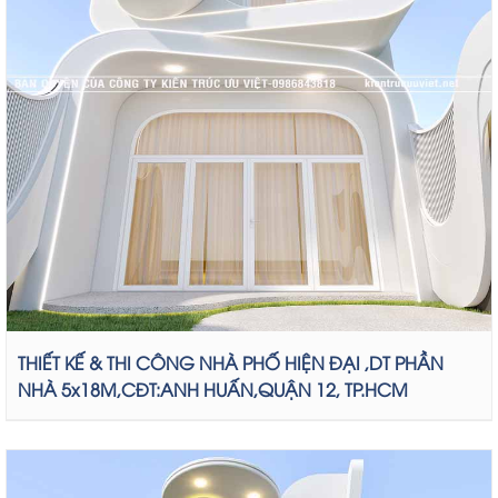
THIẾT KẾ & THI CÔNG NHÀ PHỐ HIỆN ĐẠI ,DT PHẦN
NHÀ 5x18M,CĐT:ANH HUẤN,QUẬN 12, TP.HCM