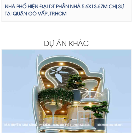
NHÀ PHỐ HIỆN ĐẠI DT PHẦN NHÀ 5.6X13.67M CHỊ SỰ
TẠI QUẬN GÒ VẤP ,TP.HCM
DỰ ÁN KHÁC