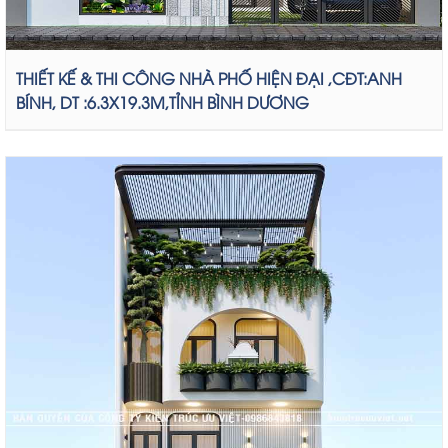
THIẾT KẾ & THI CÔNG NHÀ PHỐ HIỆN ĐẠI ,CĐT:ANH
BÍNH, DT :6.3X19.3M,TỈNH BÌNH DƯƠNG