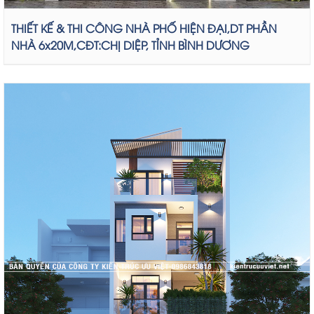
THIẾT KẾ & THI CÔNG NHÀ PHỐ HIỆN ĐẠI,DT PHẦN
NHÀ 6x20M,CĐT:CHỊ DIỆP, TỈNH BÌNH DƯƠNG