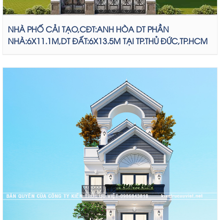
NHÀ PHỐ CẢI TẠO,CĐT:ANH HÒA DT PHẦN
NHÀ:6X11.1M,DT ĐẤT:6X13.5M TẠI TP.THỦ ĐỨC,TP.HCM