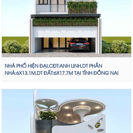
NHÀ PHỐ HIỆN ĐẠI,CĐT:ANH LINH,DT PHẦN
NHÀ:6X13.1M,DT ĐẤT:6X17.7M TẠI TỈNH ĐỒNG NAI