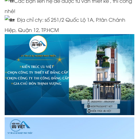
Các bạn liên hệ để được tư vấn thiết kế , thi công
nhé!
Địa chỉ cty:
số 251/2 Quốc Lộ 1A, P.tân Chánh
Hiệp, Quận 12, TP.HCM