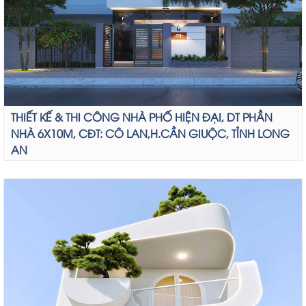
THIẾT KẾ & THI CÔNG NHÀ PHỐ HIỆN ĐẠI, DT PHẦN
NHÀ 6X10M, CĐT: CÔ LAN,H.CẦN GIUỘC, TỈNH LONG
AN