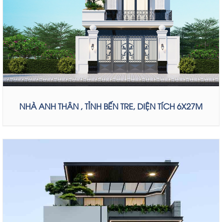
NHÀ ANH THÂN , TỈNH BẾN TRE, DIỆN TÍCH 6X27M