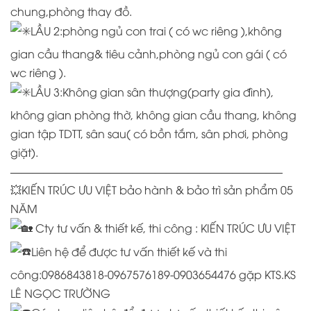
chung,phòng thay đồ.
LẦU 2:phòng ngủ con trai ( có wc riêng ),không
gian cầu thang& tiêu cảnh,phòng ngủ con gái ( có
wc riêng ).
LẦU 3:Không gian sân thượng(party gia đình),
không gian phòng thờ, không gian cầu thang, không
gian tập TDTT, sân sau( có bồn tắm, sân phơi, phòng
giặt).
————————————————————————–
💥KIẾN TRÚC ƯU VIỆT bảo hành & bảo trì sản phẩm 05
NĂM
Cty tư vấn & thiết kế, thi công : KIẾN TRÚC ƯU VIỆT
Liên hệ để được tư vấn thiết kế và thi
công:0986843818-0967576189-0903654476 gặp KTS.KS
LÊ NGỌC TRƯỜNG