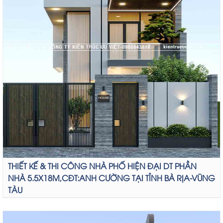
THIẾT KẾ & THI CÔNG NHÀ PHỐ HIỆN ĐẠI DT PHẦN
NHÀ 5.5X18M,CĐT:ANH CƯỜNG TẠI TỈNH BÀ RỊA-VŨNG
TÀU