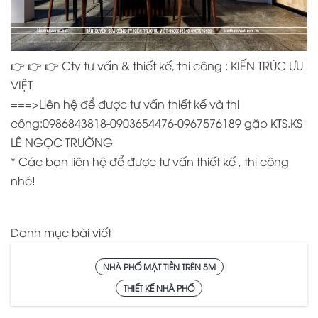
👉
👉
👉
Cty tư vấn & thiết kế, thi công : KIẾN TRÚC ƯU
VIỆT
===>Liên hệ để được tư vấn thiết kế và thi
công:0986843818-0903654476-0967576189 gặp KTS.KS
LÊ NGỌC TRƯỜNG
* Các bạn liên hệ để được tư vấn thiết kế , thi công
nhé!
Danh mục bài viết
NHÀ PHỐ MẶT TIỀN TRÊN 5M
THIẾT KẾ NHÀ PHỐ