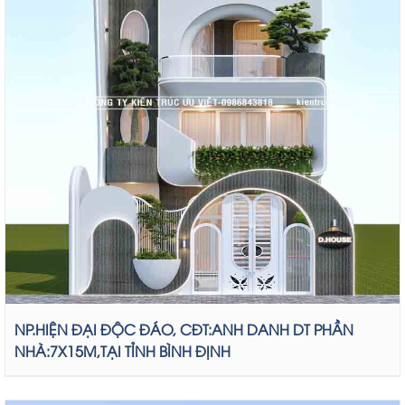
NP.HIỆN ĐẠI ĐỘC ĐÁO, CĐT:ANH DANH DT PHẦN
NHÀ:7X15M,TẠI TỈNH BÌNH ĐỊNH