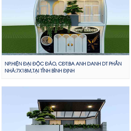
NP.HIỆN ĐẠI ĐỘC ĐÁO, CĐT:BA ANH DANH DT PHẦN
NHÀ:7X18M,TẠI TỈNH BÌNH ĐỊNH