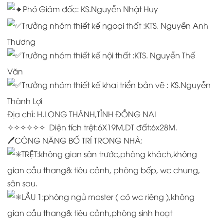
Phó Giám đốc: KS.Nguyễn Nhật Huy
Trưởng nhóm thiết kế ngoại thất :KTS. Nguyễn Anh
Thương
Trưởng nhóm thiết kế nội thất :KTS. Nguyễn Thế
Văn
Trưởng nhóm thiết kế khai triển bản vẽ : KS.Nguyễn
Thành Lợi
Địa chỉ: H.LONG THÀNH,TỈNH ĐỒNG NAI
✧✧✧✧✧✧ Diện tích trệt:6X19M,DT đất:6x28M.
🖊CÔNG NĂNG BỐ TRÍ TRONG NHÀ:
TRỆT:không gian sân trước,phòng khách,không
gian cầu thang& tiêu cảnh, phòng bếp, wc chung,
sân sau.
LẦU 1:phòng ngủ master ( có wc riêng ),không
gian cầu thang& tiêu cảnh,phòng sinh hoạt