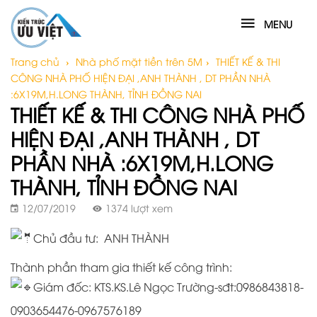
MENU
Trang chủ
›
Nhà phố mặt tiền trên 5M
›
THIẾT KẾ & THI
CÔNG NHÀ PHỐ HIỆN ĐẠI ,ANH THÀNH , DT PHẦN NHÀ
:6X19M,H.LONG THÀNH, TỈNH ĐỒNG NAI
THIẾT KẾ & THI CÔNG NHÀ PHỐ
HIỆN ĐẠI ,ANH THÀNH , DT
PHẦN NHÀ :6X19M,H.LONG
THÀNH, TỈNH ĐỒNG NAI
12/07/2019
1374 lượt xem
Chủ đầu tư: ANH THÀNH
Thành phần tham gia thiết kế công trình:
Giám đốc: KTS.KS.Lê Ngọc Trường-sđt:0986843818-
0903654476-0967576189