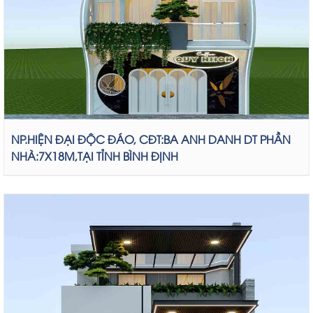
NP.HIỆN ĐẠI ĐỘC ĐÁO, CĐT:BA ANH DANH DT PHẦN
NHÀ:7X18M,TẠI TỈNH BÌNH ĐỊNH