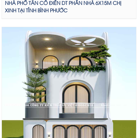
NHÀ PHỐ TÂN CỔ ĐIỂN DT PHẦN NHÀ 6X15M CHỊ
XINH TẠI TỈNH BÌNH PHƯỚC