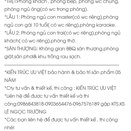
*TRỆT:Phòng khách , phòng bếp, phòng wc chung,
phòng ngủ ông(có wc trong phòng).
*LẦU 1: Phòng ngủ con master(có wc riêng),phòng
ngủ con gái 10 tuổi( có wc riêng),phòng karaoke.
*LẦU 2: Phòng ngủ con trai(có wc riêng),phòng ngủ
khách( có wc riêng),phòng thờ.
*SÂN THƯỢNG: Không gian BBQ sân thượng,phòng
giặt,sân phơi& khu trồng rau sạch.
————————————————————————–
*KIẾN TRÚC ƯU VIỆT bảo hành & bảo trì sản phẩm 05
NĂM
*
Cty tư vấn & thiết kế, thi công : KIẾN TRÚC ƯU VIỆT
*
Liên hệ để được tư vấn thiết kế và thi
công:0986843818-0903654476-0967576189 gặp KTS.KS
LÊ NGỌC TRƯỜNG
*
Các bạn liên hệ để được tư vấn thiết kế , thi công
nhé!