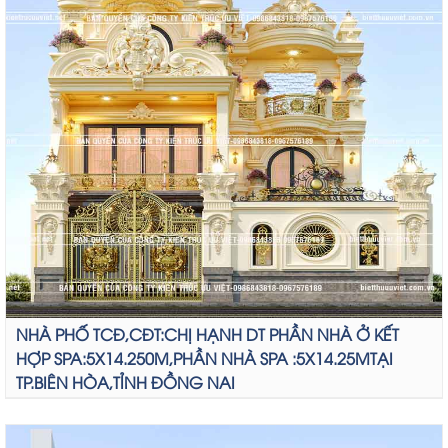
NHÀ PHỐ TCĐ,CĐT:CHỊ HẠNH DT PHẦN NHÀ Ở KẾT
HỢP SPA:5X14.250M,PHẦN NHÀ SPA :5X14.25MTẠI
TP.BIÊN HÒA,TỈNH ĐỒNG NAI