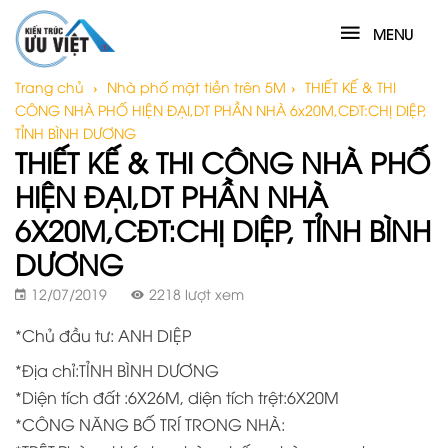
MENU
Trang chủ
›
Nhà phố mặt tiền trên 5M
›
THIẾT KẾ & THI
CÔNG NHÀ PHỐ HIỆN ĐẠI,DT PHẦN NHÀ 6x20M,CĐT:CHỊ DIỆP,
TỈNH BÌNH DƯƠNG
THIẾT KẾ & THI CÔNG NHÀ PHỐ
HIỆN ĐẠI,DT PHẦN NHÀ
6X20M,CĐT:CHỊ DIỆP, TỈNH BÌNH
DƯƠNG
12/07/2019
2218 lượt xem
*Chủ đầu tư: ANH DIỆP
*Địa chỉ:TỈNH BÌNH DƯƠNG
*Diện tích đất :6X26M, diện tích trệt:6X20M
*CÔNG NĂNG BỐ TRÍ TRONG NHÀ: