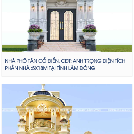
NHÀ PHỐ TÂN CỔ ĐIỂN, CĐT: ANH TRỌNG DIỆN TÍCH
PHẦN NHÀ :5X18M TẠI TỈNH LÂM ĐỒNG