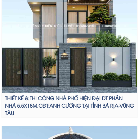
THIẾT KẾ & THI CÔNG NHÀ PHỐ HIỆN ĐẠI DT PHẦN
NHÀ 5.5X18M,CĐT:ANH CƯỜNG TẠI TỈNH BÀ RỊA-VŨNG
TÀU