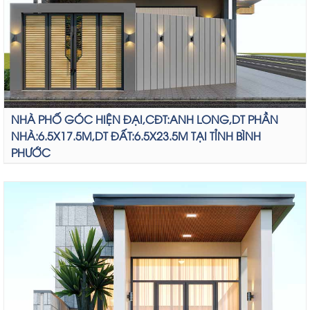
NHÀ PHỐ GÓC HIỆN ĐẠI,CĐT:ANH LONG,DT PHẦN
NHÀ:6.5X17.5M,DT ĐẤT:6.5X23.5M TẠI TỈNH BÌNH
PHƯỚC