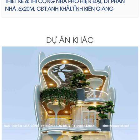
THIẾT KẾ & THI CÔNG NHÀ PHỐ HIỆN ĐẠI, DT PHẦN
NHÀ :6x20M, CĐT:ANH KHẢI,TỈNH KIÊN GIANG
DỰ ÁN KHÁC