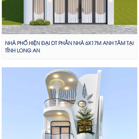
NHÀ PHỐ HIỆN ĐẠI DT PHẦN NHÀ 6X17M ANH TÂM TẠI
TỈNH LONG AN