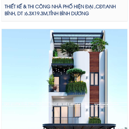
THIẾT KẾ & THI CÔNG NHÀ PHỐ HIỆN ĐẠI ,CĐT:ANH
BÍNH, DT :6.3X19.3M,TỈNH BÌNH DƯƠNG