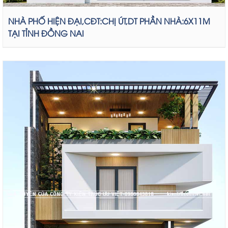
NHÀ PHỐ HIỆN ĐẠI,CĐT:CHỊ ÚT,DT PHẦN NHÀ:6X11M
TẠI TỈNH ĐỒNG NAI