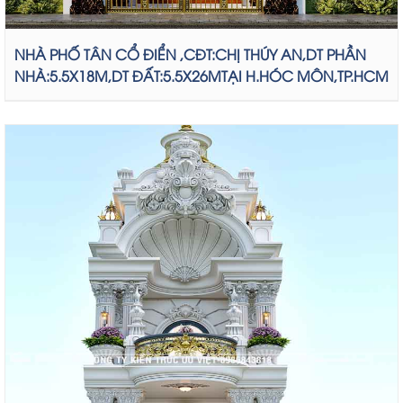
NHÀ PHỐ TÂN CỔ ĐIỂN ,CĐT:CHỊ THÚY AN,DT PHẦN
NHÀ:5.5X18M,DT ĐẤT:5.5X26MTẠI H.HÓC MÔN,TP.HCM