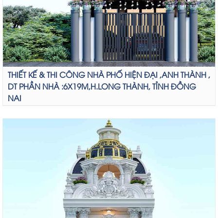
THIẾT KẾ & THI CÔNG NHÀ PHỐ HIỆN ĐẠI ,ANH THÀNH ,
DT PHẦN NHÀ :6X19M,H.LONG THÀNH, TỈNH ĐỒNG
NAI