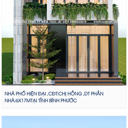
NHÀ PHỐ HIỆN ĐẠI ,CĐT:CHỊ HỒNG ,DT PHẦN
NHÀ:6X17MTẠI TỈNH BÌNH PHƯỚC