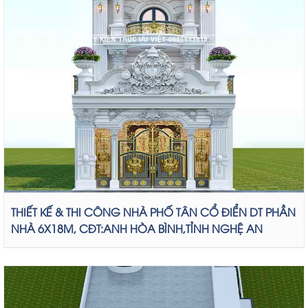
THIẾT KẾ & THI CÔNG NHÀ PHỐ TÂN CỔ ĐIỂN DT PHẦN
NHÀ 6X18M, CĐT:ANH HÒA BÌNH,TỈNH NGHỆ AN