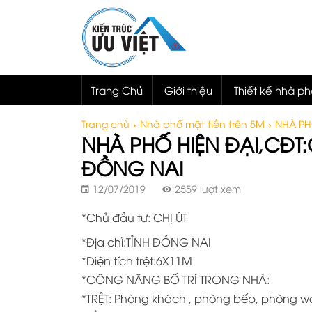
Trang Chủ
Giới thiệu
Thiết kế nhà p
Trang chủ
›
Nhà phố mặt tiền trên 5M
›
NHÀ PH
NHÀ PHỐ HIỆN ĐẠI,CĐT:
ĐỒNG NAI
12/07/2019
2559 lượt xem
*Chủ đầu tư: CHỊ ÚT
*Địa chỉ:TỈNH ĐỒNG NAI
*Diện tích trệt:6X11M
*CÔNG NĂNG BỐ TRÍ TRONG NHÀ:
*TRỆT: Phòng khách , phòng bếp, phòng w