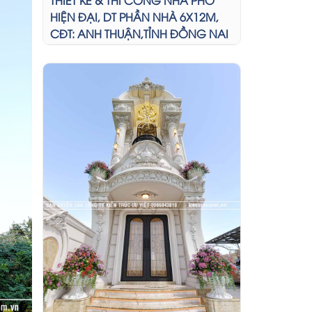
HIỆN ĐẠI, DT PHẦN NHÀ 6X12M,
CĐT: ANH THUẬN,TỈNH ĐỒNG NAI