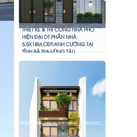
THIẾT KẾ & THI CÔNG NHÀ PHỐ
HIỆN ĐẠI DT PHẦN NHÀ
5.5X18M,CĐT:ANH CƯỜNG TẠI
TỈNH BÀ RỊA-VŨNG TÀU