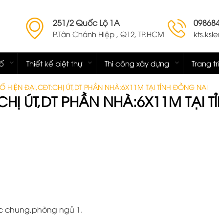
251/2 Quốc Lộ 1A
09868
P.Tân Chánh Hiệp , Q12, TP.HCM
kts.ks
hố
Thiết kế biệt thự
Thi công xây dựng
Trang tr
Ố HIỆN ĐẠI,CĐT:CHỊ ÚT,DT PHẦN NHÀ:6X11M TẠI TỈNH ĐỒNG NAI
CHỊ ÚT,DT PHẦN NHÀ:6X11M TẠI T
c chung,phòng ngủ 1.