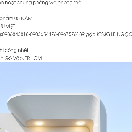
nh hoạt chung,phòng wc,phòng thờ.
———–
ản phẩm 05 NĂM
ƯU VIỆT
công:0986843818-0903654476-0967576189 gặp KTS.KS LÊ NGỌ
thi công nhé!
uận Gò Vấp, TP.HCM