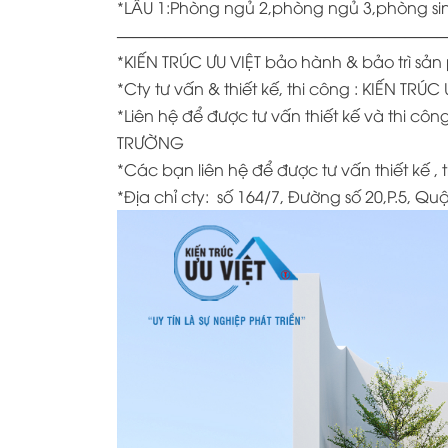
*LẦU 1:Phòng ngủ 2,phòng ngủ 3,phòng si
—————————————————————
*KIẾN TRÚC ƯU VIỆT bảo hành & bảo trì s
*
Cty tư vấn & thiết kế, thi công : KIẾN TRÚC 
*
Liên hệ để được tư vấn thiết kế và thi 
TRƯỜNG
*
Các bạn liên hệ để được tư vấn thiết kế , 
*Địa chỉ cty:
số 164/7, Đường số 20,P.5, Q