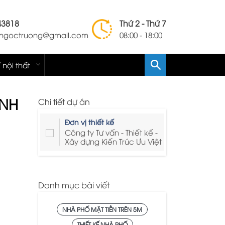
43818
Thứ 2 - Thứ 7
lengoctruong@gmail.com
08:00 - 18:00
í nội thất
ỈNH
Chi tiết dự án
Đơn vị thiết kế
Công ty Tư vấn - Thiết kế -
Xây dựng Kiến Trúc Ưu Việt
Danh mục bài viết
NHÀ PHỐ MẶT TIỀN TRÊN 5M
THIẾT KẾ NHÀ PHỐ