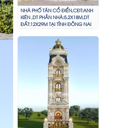
NHÀ PHỐ TÂN CỔ ĐIỂN,CĐT:ANH
KIÊN ,DT PHẦN NHÀ:5.2X18M,DT
ĐẤT:12X29M TẠI TỈNH ĐỒNG NAI