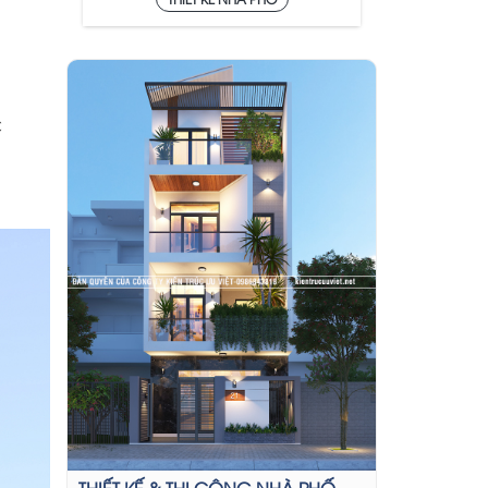
C
THIẾT KẾ & THI CÔNG NHÀ PHỐ