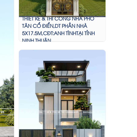
THIẾT KẾ & THI CÔNG NHÀ PHỐ
TÂN CỔ ĐIỂN,DT PHẦN NHÀ
5X17.5M,CĐT:ANH TÌNHTẠI TỈNH
NINH THUẬN